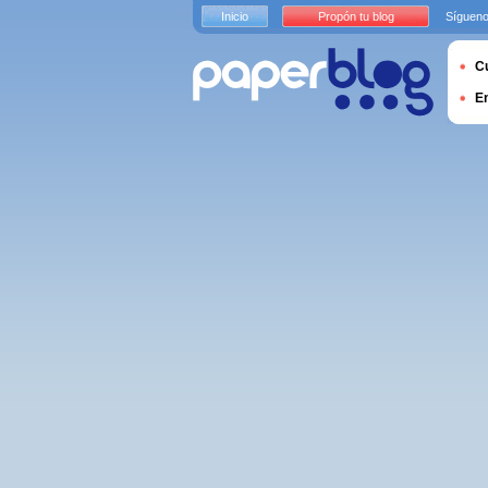
Inicio
Propón tu blog
Sígueno
Cu
E