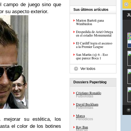
el campo de juego sino que
Sus últimos artículos
r su aspecto exterior.
J
Marion Bartoli gana
Wimbledon
Despedida de Ariel Ortega
en el estadio Monumental
El Cardiff logra el ascenso
a la Premier League
San Martin (sj) 6 - Eso
que parece Boca 1
Ver todos
Dossiers Paperblog
Cristiano Ronaldo
Futbolistas
David Beckham
Futbolistas
Marca
 mejorar su estética, los
Periódicos
hasta el color de los botines
Ray Ban
Marcas