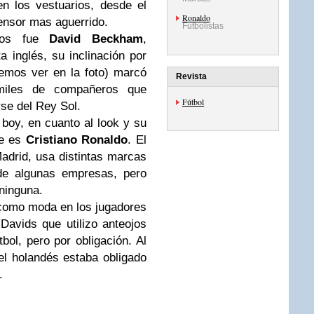
n los vestuarios, desde el
Ronaldo
fensor mas aguerrido
.
Futbolistas
ros fue
David Beckham
,
 inglés, su inclinación por
mos ver en la foto) marcó
Revista
miles de compañeros que
Fútbol
se del Rey Sol.
boy, en cuanto al look y su
ue es
Cristiano Ronaldo
. El
adrid, usa distintas marcas
 de algunas empresas, pero
 ninguna.
como moda en los jugadores
Davids que utilizo anteojos
bol, pero por obligación. Al
el holandés estaba obligado
.