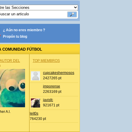
¿ Aún no eres miembro ?
Propón tu blog
A COMUNIDAD FÚTBOL
 AUTOR DEL
TOP MIEMBROS
A
cupcakeshermosos
2427265 pt
jmporense
2263169 pt
javisfc
921671 pt
her A.l.
leit0s
764230 pt