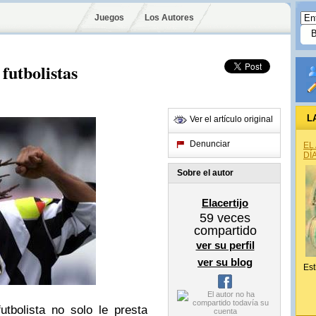
Juegos
Los Autores
 futbolistas
L
Ver el artículo original
Denunciar
EL
DÍ
Sobre el autor
Elacertijo
59
veces
compartido
ver su perfil
ver su blog
Est
tbolista no solo le presta