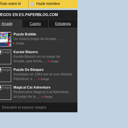
Todo sobre él
Hazte miembro
UEGOS EN ES.PAPERBLOG.COM
Arcade
Casino
Estrategia
Puzzle Bobble
Un clásico juego de Arcade. ......
Juega
Karate Blazers
Karate Blazers es un juego de
Arcade, que forma......
Juega
Puzzle De Bloques
Inventado en 1984 por el ruso Alekséi
Pázhitnov, e......
Juega
Magical Cat Adventure
Redescubre Magical Cat Adventure,
un juego de la......
Juega
Descubrir el espacio Juegos