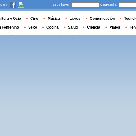
s en
Seudónimo
Contraseña
ltura y Ocio
Cine
Música
Libros
Comunicación
Tecnol
n Femenino
Sexo
Cocina
Salud
Ciencia
Viajes
Ten