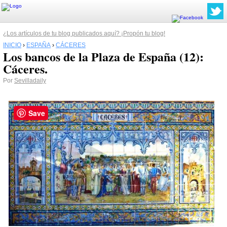
¿Los artículos de tu blog publicados aquí? ¡Propón tu blog!
INICIO
›
ESPAÑA
›
CÁCERES
Los bancos de la Plaza de España (12):
Cáceres.
Por
Sevilladaily
Save