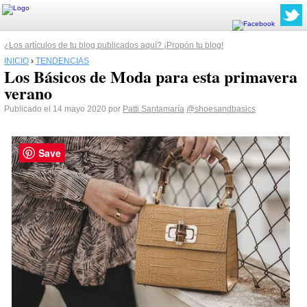
¿Los artículos de tu blog publicados aquí? ¡Propón tu blog!
INICIO
›
TENDENCIAS
Los Básicos de Moda para esta primavera
verano
Publicado el 14 mayo 2020 por
Patti Santamaría
@shoesandbasics
Save