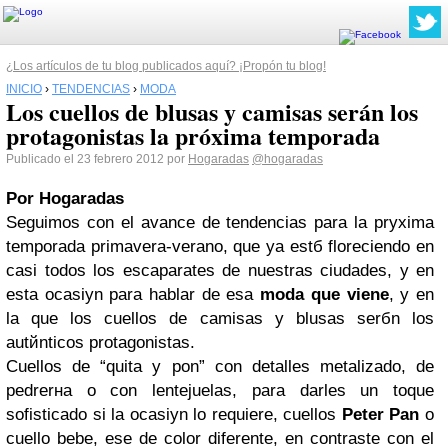
¿Los artículos de tu blog publicados aquí? ¡Propón tu blog!
INICIO
›
TENDENCIAS
›
MODA
Los cuellos de blusas y camisas serán los
protagonistas la próxima temporada
Publicado el 23 febrero 2012 por
Hogaradas
@hogaradas
Por Hogaradas
Seguimos con el avance de tendencias para la prуxima
temporada primavera-verano, que ya estб floreciendo en
casi todos los escaparates de nuestras ciudades, y en
esta ocasiуn para hablar de esa
moda que viene
, y en
la que los cuellos de camisas y blusas serбn los
autйnticos protagonistas.
Cuellos de “quita y pon” con detalles metalizado, de
pedrerнa o con lentejuelas, para darles un toque
sofisticado si la ocasiуn lo requiere, cuellos
Peter Pan
o
cuello bebe, ese de color diferente, en contraste con el