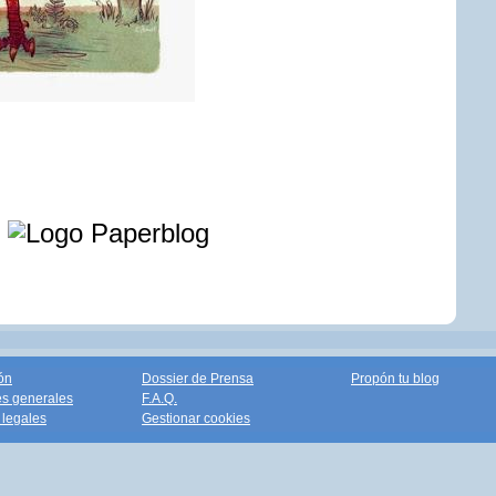
e
ón
Dossier de Prensa
Propón tu blog
s generales
F.A.Q.
legales
Gestionar cookies