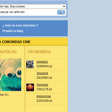
¿ Aún no eres miembro ?
Propón tu blog
A COMUNIDAD CINE
 AUTOR DEL
TOP MIEMBROS
A
sepelaci
3268454 pt
Jmusind
2623084 pt
Agramar
2361176 pt
her A.l.
jmporense
2263169 pt