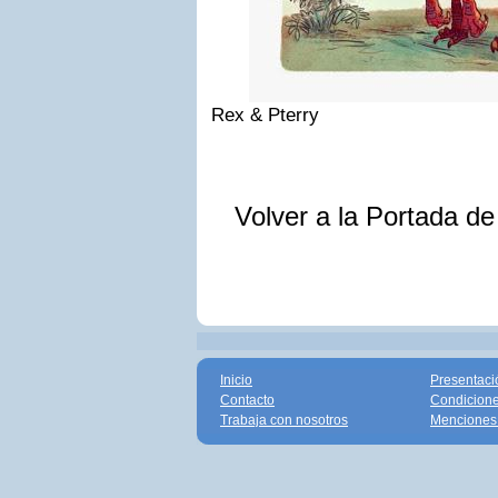
Rex & Pterry
Volver a la Portada d
Inicio
Presentaci
Contacto
Condicione
Trabaja con nosotros
Menciones 