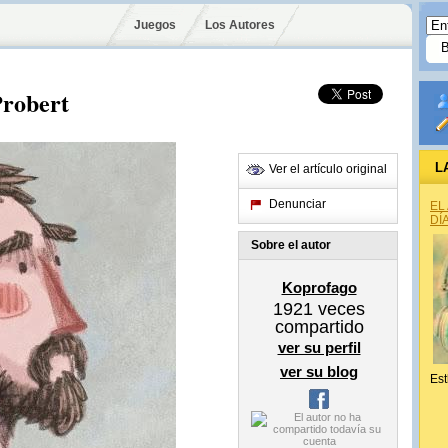
Juegos
Los Autores
Probert
L
Ver el artículo original
Denunciar
EL
DÍ
Sobre el autor
Koprofago
1921
veces
compartido
ver su perfil
ver su blog
Est