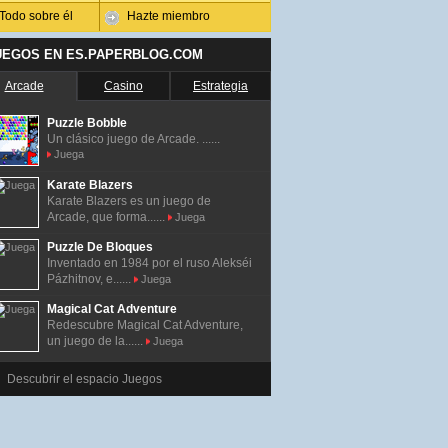
Todo sobre él
Hazte miembro
UEGOS EN ES.PAPERBLOG.COM
Arcade
Casino
Estrategia
Puzzle Bobble
Un clásico juego de Arcade. ......
Juega
Karate Blazers
Karate Blazers es un juego de
Arcade, que forma......
Juega
Puzzle De Bloques
Inventado en 1984 por el ruso Alekséi
Pázhitnov, e......
Juega
Magical Cat Adventure
Redescubre Magical Cat Adventure,
un juego de la......
Juega
Descubrir el espacio Juegos