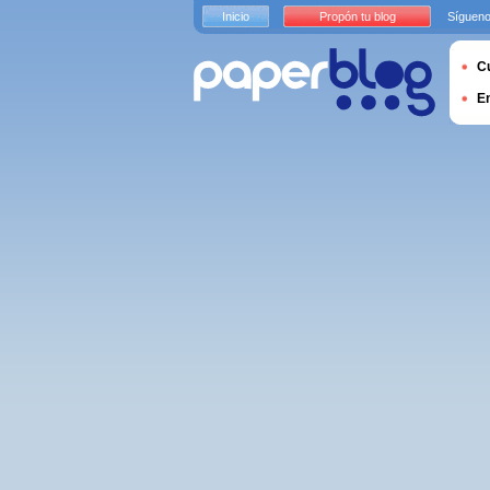
Inicio
Propón tu blog
Sígueno
Cu
E