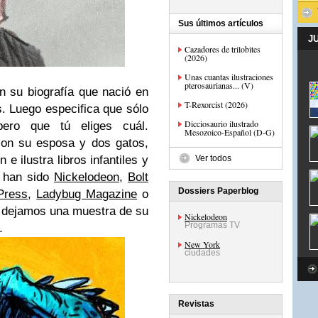
Sus últimos artículos
J
Cazadores de trilobites
(2026)
Unas cuantas ilustraciones
pterosaurianas... (V)
n su biografía que nació en
T-Rexorcist (2026)
s. Luego especifica que sólo
Dicciosaurio ilustrado
ero que tú eliges cuál.
Mesozoico-Español (D-G)
con su esposa y dos gatos,
e ilustra libros infantiles y
Ver todos
s han sido
Nickelodeon
,
Bolt
Dossiers Paperblog
Press
,
Ladybug Magazine
o
í dejamos una muestra de su
Nickelodeon
Programas TV
.
New York
ciudades
Revistas