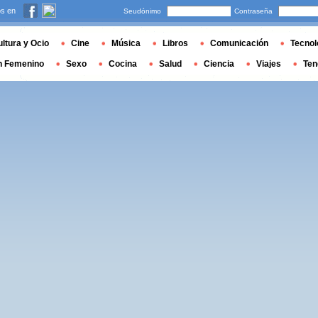
s en
Seudónimo
Contraseña
ltura y Ocio
Cine
Música
Libros
Comunicación
Tecnol
n Femenino
Sexo
Cocina
Salud
Ciencia
Viajes
Ten