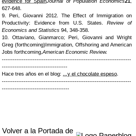
evidence for Spain
Journal of Population Economics
21
,
627-648.
9.
Peri,
Giovanni
2012.
The Effect of Immigration on
Productivity: Evidence from U.S. States.
Review of
Economics and Statistics
94, 348-358.
10.
Ottaviano, Gianmarco; Peri, Giovanni and
Wright
Greg (forthcoming)
Immigration, Offshoring and American
Jobs
forthcoming,
American Economic Review.
-----------------------------------------------------------------------
------------------------------------
Hace tres años en el blog:
...y el chocolate espeso
.
-----------------------------------------------------------------------
-------------------------------------
Volver a la Portada de