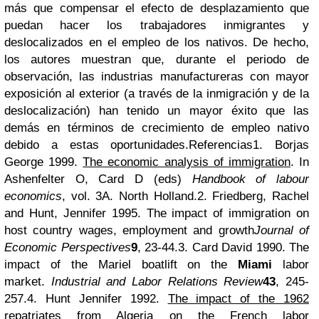
más que compensar el efecto de desplazamiento que
puedan hacer los trabajadores inmigrantes y
deslocalizados en el empleo de los nativos. De hecho,
los autores muestran que, durante el periodo de
observación, las industrias manufactureras con mayor
exposición al exterior (a través de la inmigración y de la
deslocalización) han tenido un mayor éxito que las
demás en términos de crecimiento de empleo nativo
debido a estas oportunidades.
Referencias
1. Borjas
George 1999.
The economic analysis of immigration
. In
Ashenfelter O, Card D (eds)
Handbook of labour
economics
, vol. 3A. North Holland.
2. Friedberg, Rachel
and Hunt, Jennifer 1995.
The impact of immigration on
host country wages, employment and growth
Journal of
Economic Perspectives
9
, 23-44.
3.
Card David 1990. The
impact of the Mariel boatlift on the
Miami
labor
market.
Industrial and Labor Relations Review
43
, 245-
257.
4.
Hunt
Jennifer
1992.
The impact of the 1962
repatriates from Algeria on the French labor