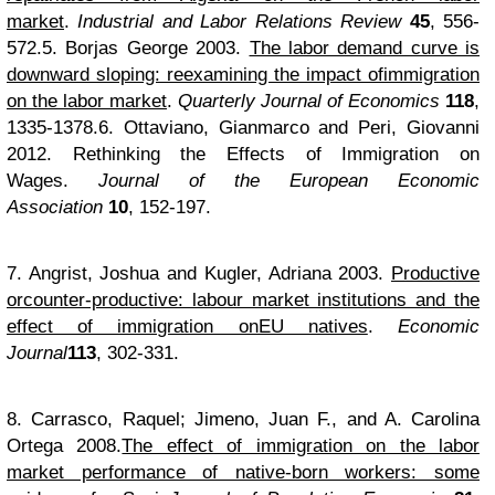
market
.
Industrial and Labor Relations Review
45
, 556-
572.
5. Borjas George 2003.
The labor demand curve is
downward sloping: reexamining the impact of
immigration
on the labor market
.
Quarterly Journal of Economics
118
,
1335-1378.
6. Ottaviano, Gianmarco and Peri, Giovanni
2012.
Rethinking the Effects of Immigration on
Wages
.
Journal of the European Economic
Association
10
, 152-197.
7. Angrist, Joshua and Kugler, Adriana 2003.
Productive
orcounter-productive: labour market institutions and the
effect of immigration onEU natives
.
Economic
Journal
113
, 302-331.
8.
Carrasco, Raquel; Jimeno, Juan F., and A. Carolina
Ortega 2008.
The effect of immigration on the labor
market performance of native-born workers: some