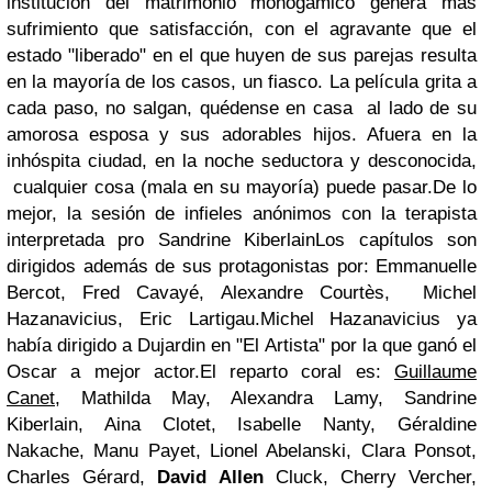
institución del matrimonio monogámico genera más
sufrimiento que satisfacción, con el agravante que el
estado "liberado" en el que huyen de sus parejas resulta
en la mayoría de los casos, un fiasco. La película grita a
cada paso, no salgan, quédense en casa al lado de su
amorosa esposa y sus adorables hijos. Afuera en la
inhóspita ciudad, en la noche seductora y desconocida,
cualquier cosa (mala en su mayoría) puede pasar.De lo
mejor, la sesión de infieles anónimos con la terapista
interpretada pro Sandrine KiberlainLos capítulos son
dirigidos además de sus protagonistas por:
Emmanuelle
Bercot, Fred Cavayé, Alexandre Courtès, Michel
Hazanavicius, Eric Lartigau.
Michel Hazanavicius ya
había dirigido a Dujardin en "El Artista" por la que ganó el
Oscar a mejor actor.
El reparto coral es:
Guillaume
Canet
,
Mathilda May
,
Alexandra Lamy
,
Sandrine
Kiberlain
,
Aina Clotet
,
Isabelle Nanty
,
Géraldine
Nakache
,
Manu Payet
,
Lionel Abelanski
,
Clara Ponsot
,
Charles Gérard
,
David Allen
Cluck
,
Cherry Vercher
,