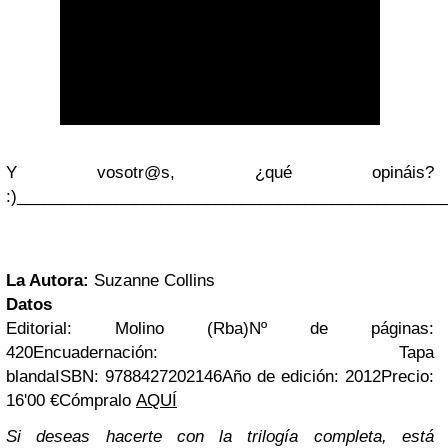
Y vosotr@s, ¿qué opináis?
:)
_______________________________________________
La Autora:
Suzanne Collins
Datos
Editorial:
Molino (Rba)
Nº de páginas:
420
Encuadernación: Tapa
blanda
ISBN:
9788427202146
Año de edición: 2012
Precio:
16'00 €
Cómpralo
AQUÍ
Si deseas hacerte con la trilogía completa, está