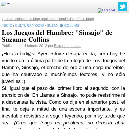
¿Los artículos de tu blog publicados aquí? ¡Propón tu blog!
INICIO
›
CULTURA Y OCIO
›
SUZANNE COLLINS
Los Juegos del Hambre: "Sinsajo" de
Suzanne Collins
Publicado el 14 febrero 2013 por
Bizcochodeletras
¡Hola a tod@s! Ayer estuve desaparecida, pero hoy he
vuelto con la última parte de la trilogía de Los Juegos del
Hambre, Sinsajo, el broche de oro a una saga increíble,
que ha cautivado a muchísimos lectores, y no sólo
juveniles ;)
Sí, igual que el paso del primer libro al segundo, con la
transición del En Llamas a Sinsajo, no pude resistirme ni
a descansar la vista. Como os dije en el anterior post, el
final te deja a mitad de una escena importante, y es
inevitable resistirse a seguir leyendo, por muy tarde que
sea.
(Creo que tengo un problema...no debería abrir