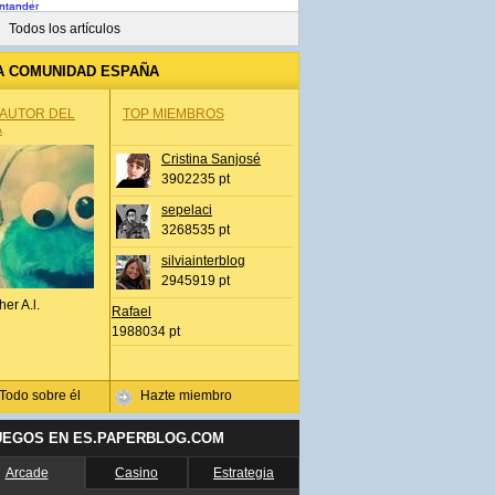
Todos los artículos
A COMUNIDAD ESPAÑA
 AUTOR DEL
TOP MIEMBROS
A
Cristina Sanjosé
3902235 pt
sepelaci
3268535 pt
silviainterblog
2945919 pt
her A.l.
Rafael
1988034 pt
Todo sobre él
Hazte miembro
UEGOS EN ES.PAPERBLOG.COM
Arcade
Casino
Estrategia