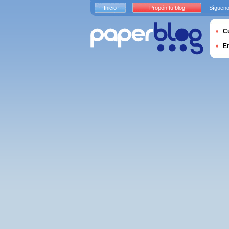
Inicio
Propón tu blog
Sígueno
Cu
E