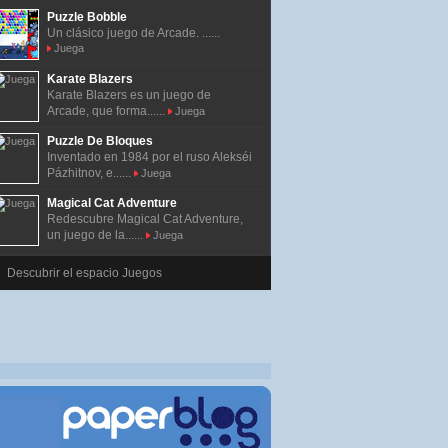
Puzzle Bobble
Un clásico juego de Arcade. ......
Juega
Karate Blazers
Karate Blazers es un juego de
Arcade, que forma......
Juega
Puzzle De Bloques
Inventado en 1984 por el ruso Alekséi
Pázhitnov, e......
Juega
Magical Cat Adventure
Redescubre Magical Cat Adventure,
un juego de la......
Juega
Descubrir el espacio Juegos