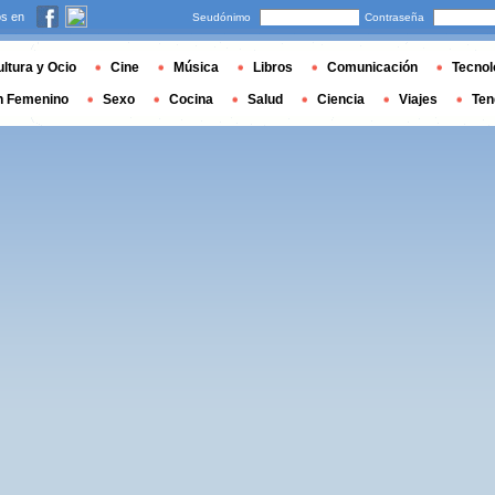
s en
Seudónimo
Contraseña
ltura y Ocio
Cine
Música
Libros
Comunicación
Tecnol
n Femenino
Sexo
Cocina
Salud
Ciencia
Viajes
Ten