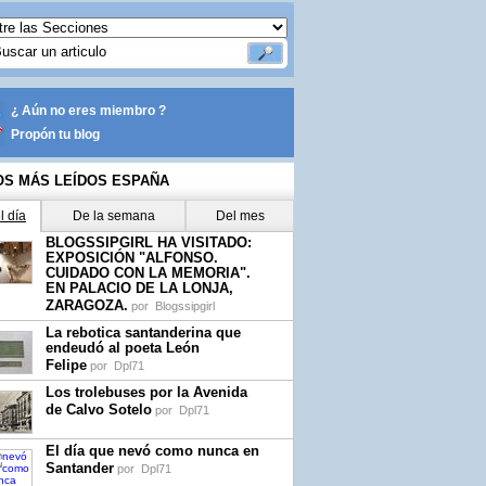
¿ Aún no eres miembro ?
Propón tu blog
OS MÁS LEÍDOS ESPAÑA
l día
De la semana
Del mes
BLOGSSIPGIRL HA VISITADO:
EXPOSICIÓN "ALFONSO.
CUIDADO CON LA MEMORIA".
EN PALACIO DE LA LONJA,
ZARAGOZA.
por
Blogssipgirl
La rebotica santanderina que
endeudó al poeta León
Felipe
por
Dpl71
Los trolebuses por la Avenida
de Calvo Sotelo
por
Dpl71
El día que nevó como nunca en
Santander
por
Dpl71