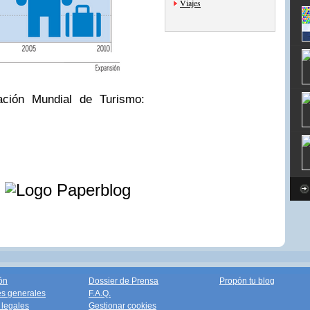
Viajes
ación Mundial de Turismo:
e
ón
Dossier de Prensa
Propón tu blog
s generales
F.A.Q.
legales
Gestionar cookies