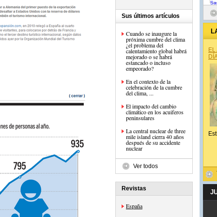
Sus últimos artículos
L
Cuando se inaugure la
próxima cumbre del clima
¿el problema del
EL
calentamiento global habrá
mejorado o se habrá
DÍ
estancado o incluso
empeorado?
En el contexto de la
celebración de la cumbre
del clima, ...
El impacto del cambio
climático en los acuiferos
peninsulares
La central nuclear de three
Est
mile island cierra 40 años
después de su accidente
nuclear
Ver todos
Revistas
J
España