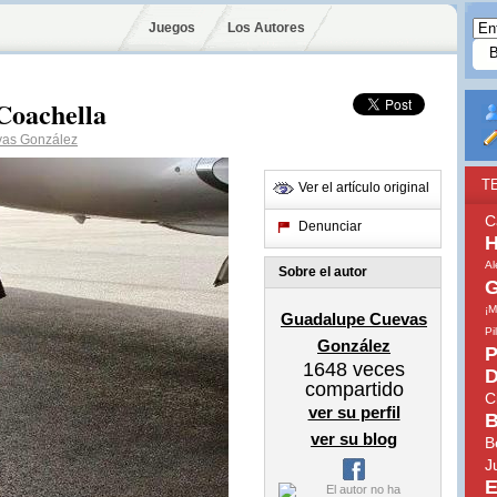
Juegos
Los Autores
Coachella
as González
T
Ver el artículo original
C
Denunciar
H
A
Sobre el autor
G
¡M
Guadalupe Cuevas
Pi
González
P
1648
veces
D
compartido
C
ver su perfil
B
ver su blog
B
J
E