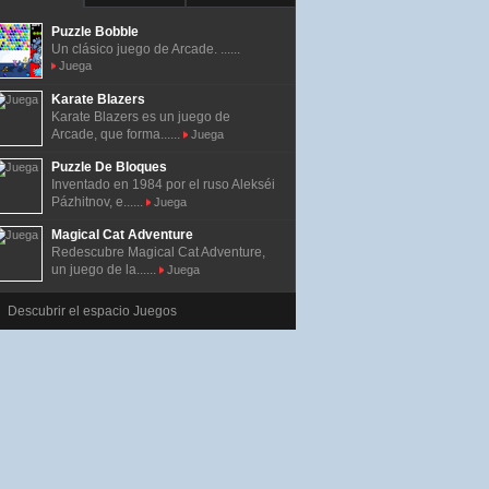
Puzzle Bobble
Un clásico juego de Arcade. ......
Juega
Karate Blazers
Karate Blazers es un juego de
Arcade, que forma......
Juega
Puzzle De Bloques
Inventado en 1984 por el ruso Alekséi
Pázhitnov, e......
Juega
Magical Cat Adventure
Redescubre Magical Cat Adventure,
un juego de la......
Juega
Descubrir el espacio Juegos