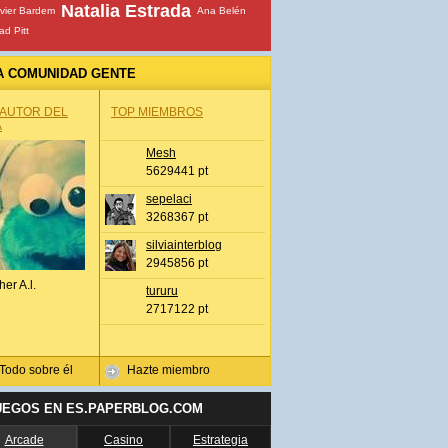
Natalia Estrada
vier Bardem
Ana Belén
ad Pitt
A COMUNIDAD GENTE
 AUTOR DEL
TOP MIEMBROS
A
Mesh
5629441 pt
sepelaci
3268367 pt
silviainterblog
2945856 pt
her A.l.
tururu
2717122 pt
Todo sobre él
Hazte miembro
UEGOS EN ES.PAPERBLOG.COM
Arcade
Casino
Estrategia