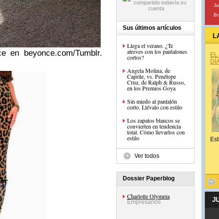
Ja
Br
Sus últimos artículos
L
Llega el verano. ¿Te
atreves con los pantalones
e en beyonce.com/Tumblr.
EL
cortos?
DÍ
Angela Molina, de
Caprile, vs. Penélope
Cruz, de Ralph & Russo,
en los Premios Goya
Sin miedo al pantalón
corto. Llévalo con estilo
Los zapatos blancos se
convierten en tendencia
total. Cómo llevarlos con
estilo
Est
Ver todos
Dossier Paperblog
Charlotte Olympia
J
Empresarios