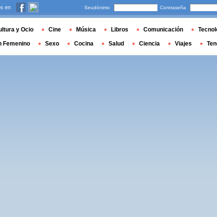
s en
Seudónimo
Contraseña
ltura y Ocio
Cine
Música
Libros
Comunicación
Tecnol
n Femenino
Sexo
Cocina
Salud
Ciencia
Viajes
Ten