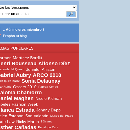
¿ Aún no eres miembro ?
Propón tu blog
EMAS POPULARES
armen Martínez Bordiú
enri Rousseau
Alfonso Díez
Jennifer Aniston
lexander McQueen
abriel Aubry
ARCO 2010
Sonia Delaunay
ira quién baila!
Oscars 2010
lar Rubio
Patricia Conde
aloma Chamorro
aniel Maghen
Nicole Kidman
ibeles Fashion Week
lanca Estrada
Johnny Depp
elén Esteban
San Valentín
Museo del Prado
ude Law
Ricky Martin
Sálvame
sther Cañadas
Penélope Cruz