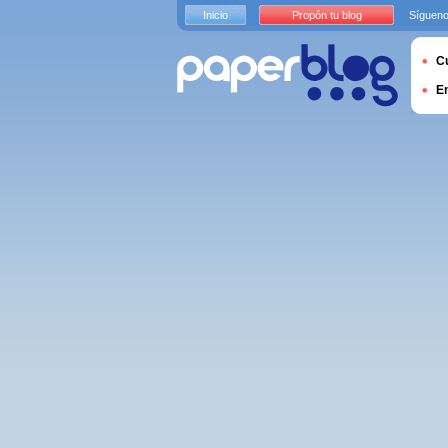
Inicio
Propón tu blog
Sígueno
Cu
E