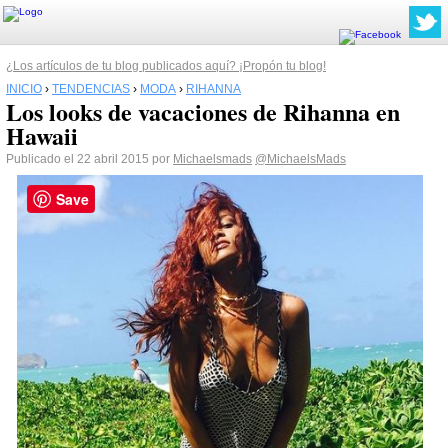
¿Los artículos de tu blog publicados aquí? ¡Propón tu blog!
INICIO
›
TENDENCIAS
›
MODA
›
RIHANNA
Los looks de vacaciones de Rihanna en
Hawaii
Publicado el 22 abril 2015 por
Michaelsmads
@MichaelsMads
Save