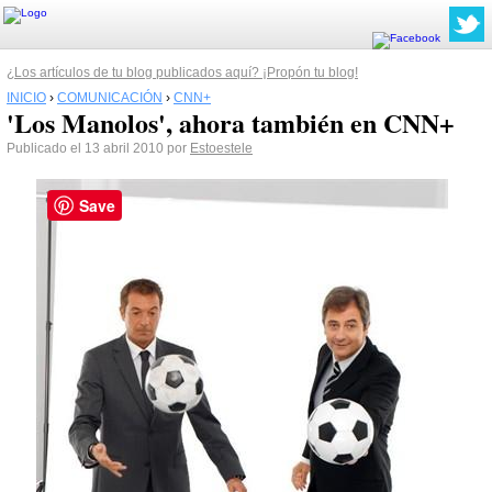
¿Los artículos de tu blog publicados aquí? ¡Propón tu blog!
INICIO
›
COMUNICACIÓN
›
CNN+
'Los Manolos', ahora también en CNN+
Publicado el 13 abril 2010 por
Estoestele
Save