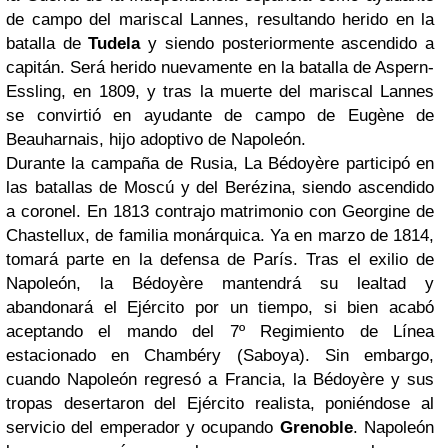
de campo del mariscal Lannes, resultando herido en la
batalla de
Tudela
y siendo posteriormente ascendido a
capitán. Será herido nuevamente en la batalla de Aspern-
Essling, en 1809, y tras la muerte del mariscal Lannes
se convirtió en ayudante de campo de Eugène de
Beauharnais, hijo adoptivo de Napoleón.
Durante la campaña de Rusia, La Bédoyère participó en
las batallas de Moscú y del Berézina, siendo ascendido
a coronel. En 1813 contrajo matrimonio con Georgine de
Chastellux, de familia monárquica. Ya en marzo de 1814,
tomará parte en la defensa de París. Tras el exilio de
Napoleón, la Bédoyère mantendrá su lealtad y
abandonará el Ejército por un tiempo, si bien acabó
aceptando el mando del 7º Regimiento de Línea
estacionado en Chambéry (Saboya). Sin embargo,
cuando Napoleón regresó a Francia, la Bédoyère y sus
tropas desertaron del Ejército realista, poniéndose al
servicio del emperador y ocupando
Grenoble
. Napoleón