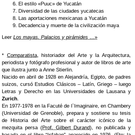
El estilo «Puuc» de Yucatán
Diversidad de las ciudades yucatecas
Las aportaciones mexicanas a Yucatán
Decadencia y muerte de la civilización maya
Leer
Los mayas. Palacios y pirámides
…»
*
Comparatista
, historiador del Arte y la Arquitectura,
periodista y fotógrafo profesional y autor de libros de arte
que ilustra junto a Anne Stierlin.
Nacido en abril de 1928 en Alejandría, Egipto, de padres
suizos, cursó Estudios Clásicos – Latín, Griego – luego
Letras y Derecho en las Universidades de Lausana y
Zurich
.
En 1977-1978 en la Facuté de l`Imaginaire, en Chambery
(Universidad de Grenoble), prepara y sostiene su tesis
de Historia del Arte sobre el carácter icónico de la
mezquita persa (
Prof. Gilbert Durand
), no publicada y
basada en
el libro “Isfahan”
aparecido en 1976. (Fte:
la