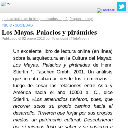
¿Los artículos de tu blog publicados aquí? ¡Propón tu blog!
INICIO
›
SOCIEDAD
Los Mayas. Palacios y pirámides
Publicado el 02 enero 2013 por
Tetenoemi
@TeteNoemi
Un excelente libro de lectura online (en línea)
sobre la arquitectura en la Cultura del Mayab,
Los Mayas. Palacios y pirámides
de Henri
Stierlin *, Taschen Gmbh, 2001. Un análisis
que intenta abarcar desde los comienzos –
luego de cesar las relaciones entre Asia y
América hacia el año 10000 a. C., dice
Stierlin, «
Los amerindios tuvieron, pues, que
recorrer solos su propio camino hacia el
desarrollo. Tuvieron que forjar por sus propios
medios un patrimonio cultural. Descubrieron
por sí mismos todo su saber y se pusieron a