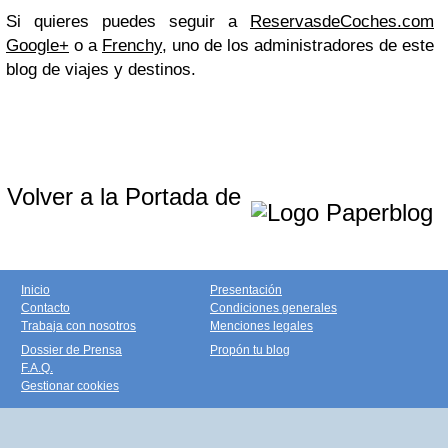
Si quieres puedes seguir a
ReservasdeCoches.com
Google+
o a
Frenchy
, uno de los administradores de este
blog de viajes y destinos.
Volver a la Portada de
Inicio
Presentación
Contacto
Condiciones generales
Trabaja con nosotros
Menciones legales
Dossier de Prensa
Propón tu blog
F.A.Q.
Gestionar cookies