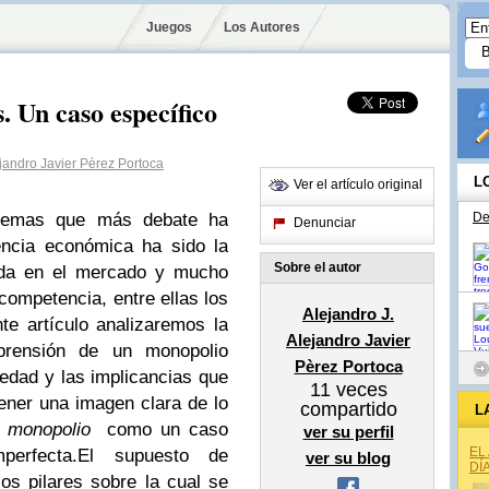
Juegos
Los Autores
. Un caso específico
ejandro Javier Pèrez Portoca
L
Ver el artículo original
 temas que más debate ha
De
Denunciar
encia económica ha sido la
Sobre el autor
ada en el mercado y mucho
competencia, entre ellas los
Alejandro J.
te artículo analizaremos la
Alejandro Javier
prensión de un monopolio
Pèrez Portoca
edad y las implicancias que
11
veces
ener una imagen clara de lo
compartido
L
l
monopolio
como un caso
ver su perfil
EL
perfecta.
El supuesto de
ver su blog
DÍ
os pilares sobre la cual se