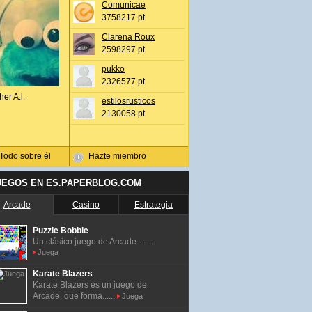
Comunicae
3758217 pt
Clarena Roux
2598297 pt
pukko
2326577 pt
her A.l.
estilosrusticos
2130058 pt
Todo sobre él
Hazte miembro
UEGOS EN ES.PAPERBLOG.COM
Arcade
Casino
Estrategia
Puzzle Bobble
Un clásico juego de Arcade. ......
Juega
Karate Blazers
Karate Blazers es un juego de
Arcade, que forma......
Juega