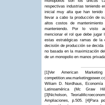
monopolios son los únicos c
respectivas industrias teniendo e
inicial muy alta que han tenido 
llevar a cabo la producción de su
altos costos de mantenimiento
manteniendo. Por lo visto an
mencionar el rol que debe jugar l
estas estratégicas ramas de la
decisión de producción se decida e
no basada en la maximización del
de un monopolio en manos privada
[1]
Ver American Marketing A
competition.ww.marketingpower.c
Wiliam D. Nordhaus, Economía 
Latinoamérica (Mc Graw Hil
[3]
Nicholson, TeoriaMicroeconom
Ampliaciones, p.505.
[4]
Para po