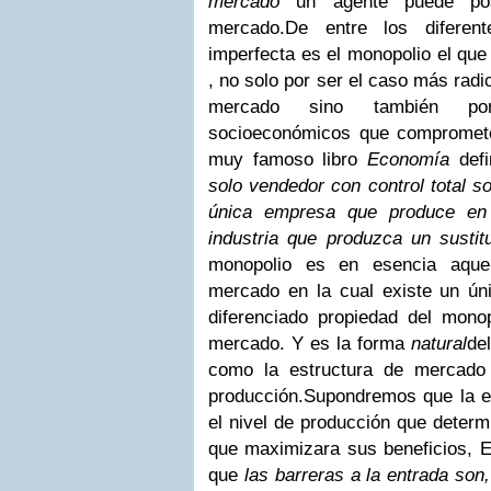
mercado
un agente puede po
mercado.
De entre los diferen
imperfecta es el monopolio el que
, no solo por ser el caso más radi
mercado sino también po
socioeconómicos que compromet
muy famoso libro
Economía
def
solo vendedor con control total s
única empresa que produce en 
industria que produzca un sustit
monopolio es en esencia aquel
mercado en la cual existe un ún
diferenciado propiedad del monop
mercado. Y es la forma
natural
de
como la estructura de mercado
producción.
Supondremos que la e
el nivel de producción que determi
que maximizara sus beneficios, E
que
las barreras a la entrada son,