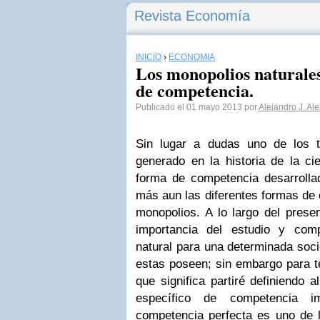
Revista Economía
INICIO
›
ECONOMÍA
Los monopolios naturales
de competencia.
Publicado el 01 mayo 2013 por
Alejandro J. Al
Sin lugar a dudas uno de los
generado en la historia de la ci
forma de competencia desarroll
más aun las diferentes formas de 
monopolios. A lo largo del presen
importancia del estudio y com
natural para una determinada soci
estas poseen; sin embargo para t
que significa partiré definiendo a
específico de competencia im
competencia perfecta es uno de l