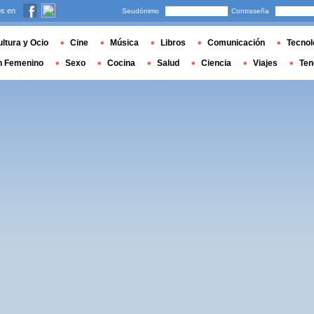
s en
Seudónimo
Contraseña
ltura y Ocio
Cine
Música
Libros
Comunicación
Tecnol
n Femenino
Sexo
Cocina
Salud
Ciencia
Viajes
Ten