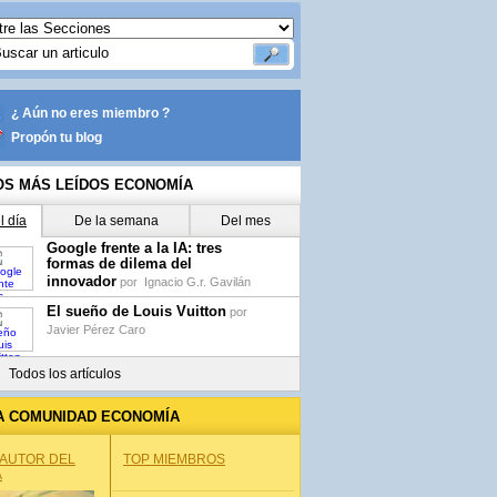
¿ Aún no eres miembro ?
Propón tu blog
OS MÁS LEÍDOS ECONOMÍA
l día
De la semana
Del mes
Google frente a la IA: tres
formas de dilema del
innovador
por
Ignacio G.r. Gavilán
El sueño de Louis Vuitton
por
Javier Pérez Caro
Todos los artículos
A COMUNIDAD ECONOMÍA
 AUTOR DEL
TOP MIEMBROS
A