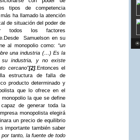
sicionarse con poder de
tes tipos de competencia
 más ha llamado la atención
cal de situación del poder de
r todos los factores
e.
Desde Samuelson en su
ine al monopolio como:
“un
obre una industria (…) Es la
su industria, y no existe
uto cercano”
[2]
.
Entonces el
la estructura de falla de
ico producto determinado y
olista que lo ofrece en el
l monopolio la que se define
 capaz de generar toda la
mpresa monopolista elegirá
nara un precio de equilibrio
s importante también saber
 por tanto, la fuente de todo