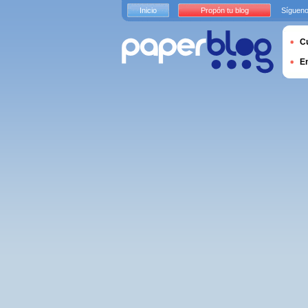
Inicio
Propón tu blog
Sígueno
Cu
E