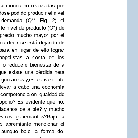
sacciones no realizadas por
ose podido producir el nivel
a demanda (Q** Fig. 2) el
te nivel de producto (Q*) de
 precio mucho mayor por el
 es decir se está dejando de
para en lugar de ello lograr
nopolistas a costa de los
o reduce el bienestar de la
ue existe una pérdida neta
reguntarnos ¿es conveniente
llevar a cabo una economía
 competencia en igualdad de
opolio? Es evidente que no,
udadanos de a pie? y mucho
stros gobernantes?
Bajo la
es apremiante mencionar el
 aunque bajo la forma de