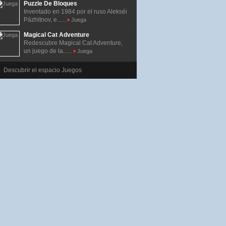
Puzzle De Bloques
Inventado en 1984 por el ruso Alekséi
Pázhitnov, e......
Juega
Magical Cat Adventure
Redescubre Magical Cat Adventure,
un juego de la......
Juega
Descubrir el espacio Juegos