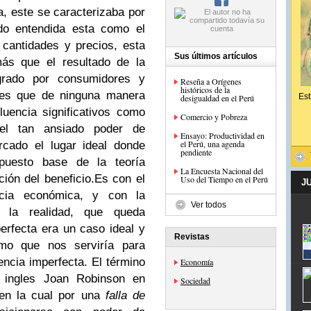
a, este se caracterizaba por
do entendida esta como el
 cantidades y precios, esta
Sus últimos artículos
más que el resultado de la
grado por consumidores y
Reseña a Orígenes
históricos de la
des que de ninguna manera
Est
desigualdad en el Perú
luencia significativos como
Comercio y Pobreza
 el tan ansiado poder de
Ensayo: Productividad en
el Perú, una agenda
rcado el lugar ideal donde
pendiente
upuesto base de la teoría
La Encuesta Nacional del
ión del beneficio.
Es con el
Uso del Tiempo en el Perú
J
encia económica, y con la
Ver todos
n la realidad, que queda
rfecta era un caso ideal y
Revistas
mo que nos serviría para
encia imperfecta. El término
Economía
 ingles Joan Robinson en
Sociedad
 en la cual por una
falla de