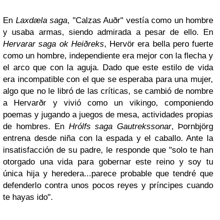
En
Laxdæla saga
, "Calzas Auðr" vestía como un hombre
y usaba armas, siendo admirada a pesar de ello. En
Hervarar saga ok Heiðreks
, Hervör era bella pero fuerte
como un hombre, independiente era mejor con la flecha y
el arco que con la aguja. Dado que este estilo de vida
era incompatible con el que se esperaba para una mujer,
algo que no le libró de las críticas, se cambió de nombre
a Hervarðr y vivió como un vikingo, componiendo
poemas y jugando a juegos de mesa, actividades propias
de hombres. En
Hrólfs saga Gautrekssonar
, Ϸornbjörg
entrena desde niña con la espada y el caballo. Ante la
insatisfacción de su padre, le responde que "solo te han
otorgado una vida para gobernar este reino y soy tu
única hija y heredera...parece probable que tendré que
defenderlo contra unos pocos reyes y príncipes cuando
te hayas ido".