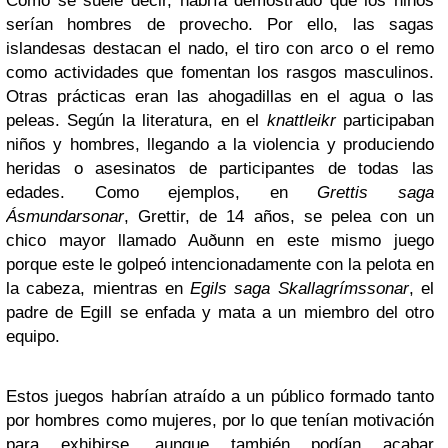
Como se suele decir, habría demostrado que los niños
serían hombres de provecho. Por ello, las sagas
islandesas destacan el nado, el tiro con arco o el remo
como actividades que fomentan los rasgos masculinos.
Otras prácticas eran las ahogadillas en el agua o las
peleas. Según la literatura, en el
knattleikr
participaban
niños y hombres, llegando a la violencia y produciendo
heridas o asesinatos de participantes de todas las
edades. Como ejemplos, en
Grettis saga
Ásmundarsonar
, Grettir, de 14 años, se pelea con un
chico mayor llamado Auðunn en este mismo juego
porque este le golpeó intencionadamente con la pelota en
la cabeza, mientras en
Egils saga Skallagrímssonar
, el
padre de Egill se enfada y mata a un miembro del otro
equipo.
Estos juegos habrían atraído a un público formado tanto
por hombres como mujeres, por lo que tenían motivación
para exhibirse, aunque también podían acabar