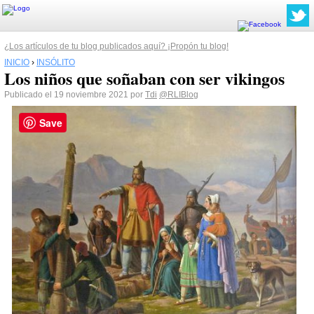
¿Los artículos de tu blog publicados aquí? ¡Propón tu blog!
INICIO
›
INSÓLITO
Los niños que soñaban con ser vikingos
Publicado el 19 noviembre 2021 por
Tdi
@RLIBlog
Save