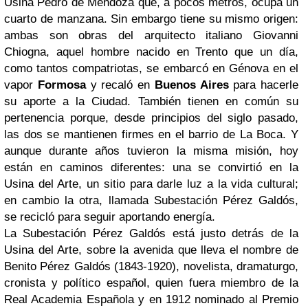
Usina Pedro de Mendoza que, a pocos metros, ocupa un
cuarto de manzana. Sin embargo tiene su mismo origen:
ambas son obras del arquitecto italiano Giovanni
Chiogna, aquel hombre nacido en Trento que un día,
como tantos compatriotas, se embarcó en Génova en el
vapor
Formosa
y recaló en
Buenos Aires
para hacerle
su aporte a la Ciudad. También tienen en común su
pertenencia porque, desde principios del siglo pasado,
las dos se mantienen firmes en el barrio de La Boca. Y
aunque durante años tuvieron la misma misión, hoy
están en caminos diferentes: una se convirtió en la
Usina del Arte, un sitio para darle luz a la vida cultural;
en cambio la otra, llamada Subestación Pérez Galdós,
se recicló para seguir aportando energía.
La Subestación Pérez Galdós está justo detrás de la
Usina del Arte, sobre la avenida que lleva el nombre de
Benito Pérez Galdós (1843-1920), novelista, dramaturgo,
cronista y político español, quien fuera miembro de la
Real Academia Española y en 1912 nominado al Premio