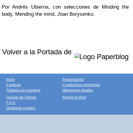
Por Andrés Ubierna, con selecciones de Minding the
body, Mending the mind, Joan Borysenko.
Volver a la Portada de
Inicio
Presentación
Contacto
Condiciones generales
Trabaja con nosotros
Menciones legales
Dossier de Prensa
Propón tu blog
F.A.Q.
Gestionar cookies