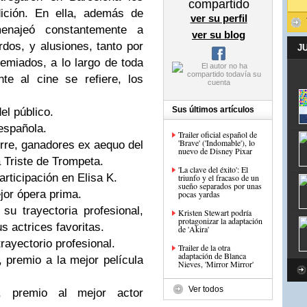
compartido
ción
. En ella, además de
ver su perfil
enajeó constantemente a
ver su blog
rdos, y alusiones, tanto por
J
emiados, a lo largo de toda
te al cine se refiere, los
Sus últimos artículos
el público.
española.
Trailer oficial español de
'Brave' ('Indomable'), lo
rre
, ganadores
ex
aequo
del
nuevo de Disney Pixar
 Triste de Trompeta
.
'La clave del éxito': El
articipación
en
Elisa
K
.
triunfo y el fracaso de un
sueño separados por unas
jor ópera prima.
pocas yardas
su trayectoria profesional,
Kristen Stewart podría
protagonizar la adaptación
s actrices favoritas.
de 'Akira'
trayectorio
profesional.
Trailer de la otra
adaptación de Blanca
, premio a la mejor película
Nieves, 'Mirror Mirror'
Ver todos
, premio al mejor actor