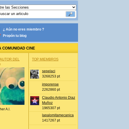
¿ Aún no eres miembro ?
Propón tu blog
A COMUNIDAD CINE
 AUTOR DEL
TOP MIEMBROS
A
sepelaci
3268253 pt
jmporense
2262860 pt
Claudio Antonio Diaz
Muñoz
1965307 pt
her A.l.
lapalomitamecanica
1417267 pt