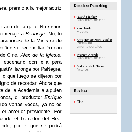
Dossiers Paperblog
ere
, premio a la mejor actriz
David Fincher
Directores de cine
cado de la gala. No señor,
Sant Jordi
Fiestas
omenaje a
Berlanga
. No, lo
Enrique González Macho
araciones de la Ministra de
Productor
cinematográfico
enificó su
reconciliación
con
 de Cine,
Alex
de la Iglesia
,
Vicente Aranda
Directores de cine
l escenario con ella para
Antonio de la Torre
ustí
Villaronga
por
Pa
Negre
,
Actores
lo que luego se dijeron por
digno de recordar. Ahora que
te de la Academia a alguien
Revista
iones, el productor
Enríque
Cine
ido varias veces, ya no es
el anterior presidente. Por
ocido el borrador del Real
inde
, por el que se podrá