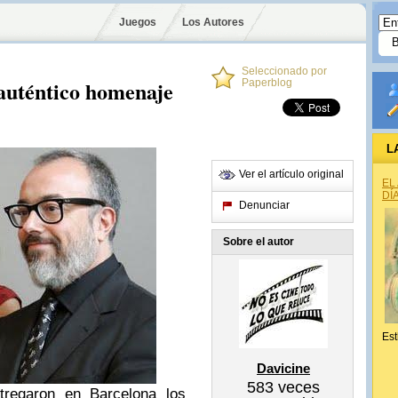
Juegos
Los Autores
Seleccionado por
 auténtico homenaje
Paperblog
L
Ver el artículo original
EL
DÍ
Denunciar
Sobre el autor
Est
Davicine
583
veces
tregaron en Barcelona los