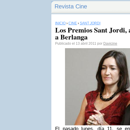
Revista Cine
INICIO
›
CINE
›
SANT JORDI
Los Premios Sant Jordi,
a Berlanga
Publicado el 13 abril 2011 por
Davicine
El pasado lunes, día 11, se en