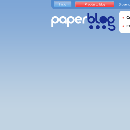
Inicio
Propón tu blog
Sígueno
Cu
E