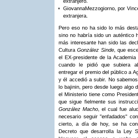
extranjero.
Giovanna
Mezzogiorno
, por
Vinc
extranjera.
Pero eso no ha sido lo más desta
sino no habría sido un
auténtico
h
más interesante han sido las decl
Cultura
González
Sinde
, que esc
el
EX
-presidente de la Academia
cuando le pidió que subiera a
entregar el premio del público a
Ag
y él accedió a subir. No sabemos 
lo
bajinin
, pero desde luego algo 
el Ministerio tiene como Presiden
que sigue fielmente sus instrucc
González
Macho
, el cual
fue
alud
necesario seguir "enfadados" con 
cierto, a día de hoy, se ha con
Decreto que desarrolla la Ley
S