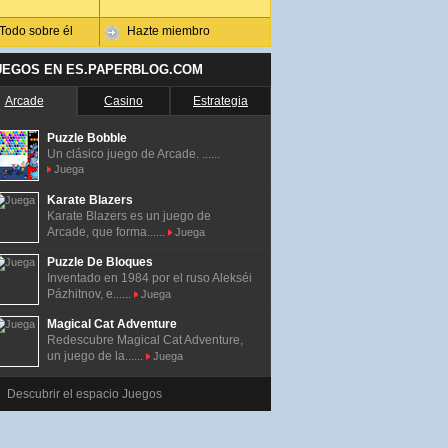
Todo sobre él
Hazte miembro
UEGOS EN ES.PAPERBLOG.COM
Arcade
Casino
Estrategia
Puzzle Bobble
Un clásico juego de Arcade. ......
Juega
Karate Blazers
Karate Blazers es un juego de
Arcade, que forma......
Juega
Puzzle De Bloques
Inventado en 1984 por el ruso Alekséi
Pázhitnov, e......
Juega
Magical Cat Adventure
Redescubre Magical Cat Adventure,
un juego de la......
Juega
Descubrir el espacio Juegos