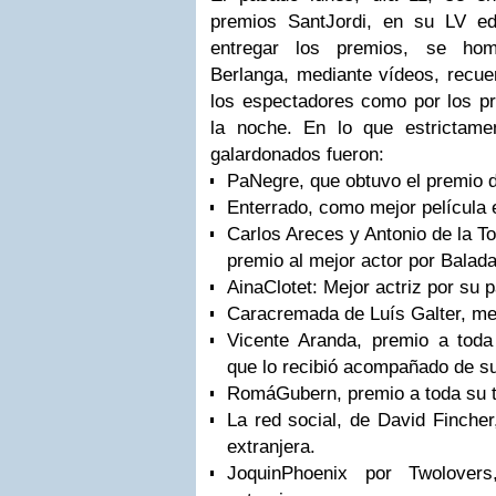
premios
Sant
Jordi
, en su
LV
edi
entregar los premios, se hom
Berlanga
, mediante vídeos, recue
los espectadores como por los pr
la noche. En lo que estrictamen
galardonados fueron:
Pa
Negre
, que obtuvo el premio d
Enterrado
, como mejor película 
Carlos
Areces
y
Antonio de la To
premio al mejor actor por
Balada
Aina
Clotet
: Mejor actriz por su
p
Cara
cremada
de
Luís
Galter
, me
Vicente
Aranda
, premio a toda 
que lo recibió acompañado de su
Romá
Gubern
, premio a toda su
La red social
, de
David
Fincher
extranjera.
Joquin
Phoenix
por
Two
lovers