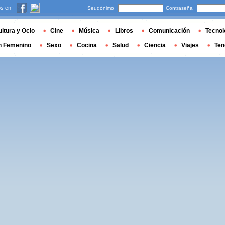
s en
Seudónimo
Contraseña
ltura y Ocio
Cine
Música
Libros
Comunicación
Tecnol
n Femenino
Sexo
Cocina
Salud
Ciencia
Viajes
Ten