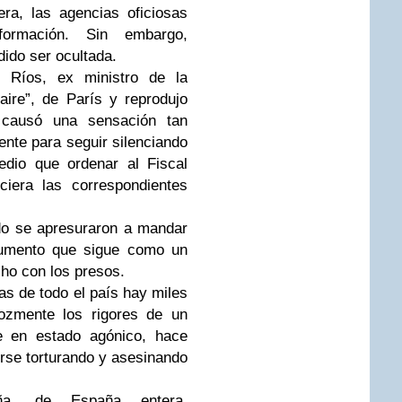
era, las agencias oficiosas
formación. Sin embargo,
dido ser ocultada.
 Ríos, ex ministro de la
aire”, de París y reprodujo
, causó una sensación tan
nte para seguir silenciando
edio que ordenar al Fiscal
ciera las correspondientes
do se apresuraron a mandar
ocumento que sigue como un
ho con los presos.
las de todo el país hay miles
rozmente los rigores de un
se en estado agónico, hace
irse torturando y asesinando
uña, de España entera,