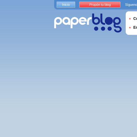
Inicio
Propón tu blog
Sígueno
Cu
E