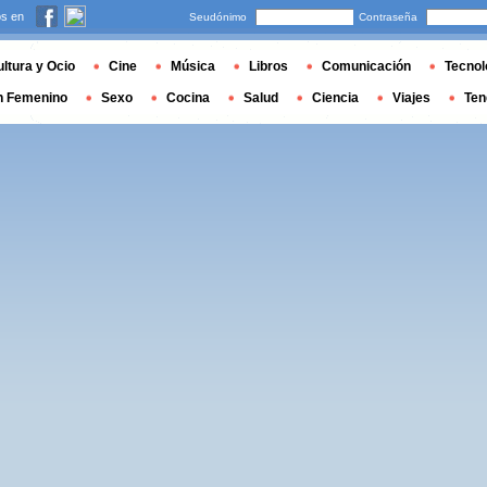
s en
Seudónimo
Contraseña
ltura y Ocio
Cine
Música
Libros
Comunicación
Tecnol
n Femenino
Sexo
Cocina
Salud
Ciencia
Viajes
Ten