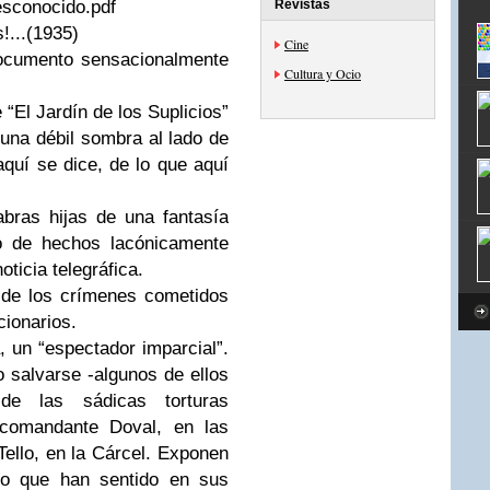
sconocido.pdf
Revistas
!...(1935)
Cine
documento sensacionalmente
Cultura y Ocio
“El Jardín de los Suplicios”
na débil sombra al lado de
aquí se dice, de lo que aquí
bras hijas de una fantasía
o de hechos lacónicamente
oticia telegráfica.
 de los crímenes cometidos
cionarios.
, un “espectador imparcial”.
 salvarse -algunos de ellos
de las sádicas torturas
 comandante Doval, en las
 Tello, en la Cárcel. Exponen
 lo que han sentido en sus