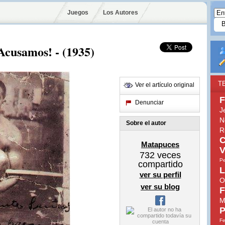
Juegos
Los Autores
¡Acusamos! - (1935)
T
Ver el artículo original
F
Denunciar
J
N
Sobre el autor
R
C
Matapuces
V
732
veces
Pe
compartido
L
ver su perfil
O
ver su blog
F
M
P
Fe