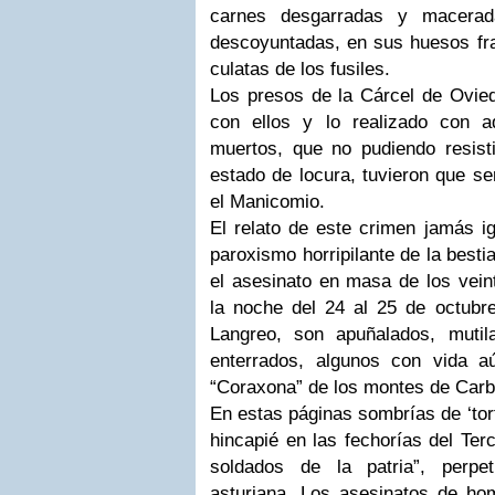
carnes desgarradas y macerada
descoyuntadas, en sus huesos fra
culatas de los fusiles.
Los presos de la Cárcel de Ovied
con ellos y lo realizado con a
muertos, que no pudiendo resist
estado de locura, tuvieron que se
el Manicomio.
El relato de este crimen jamás ig
paroxismo horripilante de la best
el asesinato en masa de los vein
la noche del 24 al 25 de octub
Langreo, son apuñalados, mutil
enterrados, algunos con vida a
“Coraxona” de los montes de Carb
En estas páginas sombrías de ‘tor
hincapié en las fechorías del Ter
soldados de la patria”, perpe
asturiana. Los asesinatos de ho