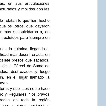
s, en sus articulaciones
cturados y molidos con las
o relatan lo que han hecho
quellos otros que cayeron
ir más se suicidaron o, en
r recluídos para siempre en
ualado culmina, llegando al
ialidad más desenfrenada, en
tisiete presos que sacados,
re de la Cárcel de Sama de
ados, destrozados y luego
ún, en el lugar llamado la
ayín.
turas y suplicios no se hace
cio y Regulares, “los bravos
tradas en toda la región
mbres, mujeres, ancianos y