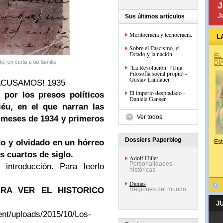
J
J
Sus últimos artículos
Meritocracia y tecnocracia.
L
Sobre el Fascismo, el
Estado y la nación.
EL
DÍ
"La Revolución" (Una
Filosofía social propia) -
Gustav Landauer
CUSAMOS! 1935
El imperio despiadado -
 por los presos políticos
Daniele Ganser
iéu, en el que narran las
Ver todos
s meses de 1934 y primeros
Dossiers Paperblog
do y olvidado en un hórreo
Est
s cuartos de siglo.
Adolf Hitler
Personalidades
 introducción. Para leerlo
históricas
Damas
RA VER EL HISTORICO
Regiones del mundo
J
ent/uploads/2015/10/Los-