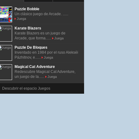
Puzzle Bobble
Un clásico juego de Arcade. ......
Juega
Karate Blazers
Karate Blazers es un juego de
Arcade, que forma......
Juega
Puzzle De Bloques
Inventado en 1984 por el ruso Alekséi
Pázhitnov, e......
Juega
Magical Cat Adventure
Redescubre Magical Cat Adventure,
un juego de la......
Juega
Descubrir el espacio Juegos