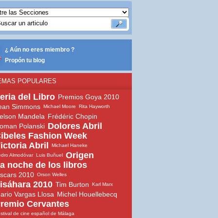
¿ Aún no eres miembro ?
Propón tu blog
EMAS POPULARES
eria del Libro
Premios Goya 2010
ean Simmons
Michael Moore
Rita Hayworth
elson Mandela
Frédéric Chopin
Dolores Abril
oman Polanski
ibeles Fashion Week
ictoria Abril
Michael Haneke
Origen
dro Almodóvar
Luis Buñuel
a noche de los libros
scars 2010
Orson Welles
isáhara 2010
Tim Burton
Karl Marx
ario Vargas Llosa
Michel Houellebecq
remio Cervantes
stival de cine español de Málaga