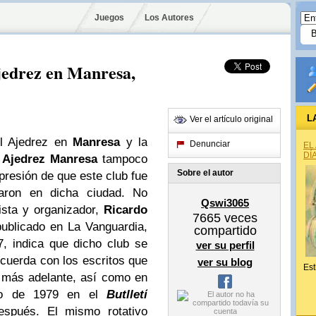
Juegos
Los Autores
jedrez en Manresa,
L
Ver el artículo original
el Ajedrez en
Manresa
y la
Denunciar
EL
DÍ
 Ajedrez Manresa
tampoco
Sobre el autor
presión de que este club fue
aron en dicha ciudad. No
Qswi3065
lista y organizador,
Ricardo
7665
veces
publicado en La Vanguardia,
compartido
, indica que dicho club se
ver su perfil
cuerda con los escritos que
ver su blog
Est
 más adelante, así como en
lio de 1979 en el
Butlletí
spués. El mismo rotativo