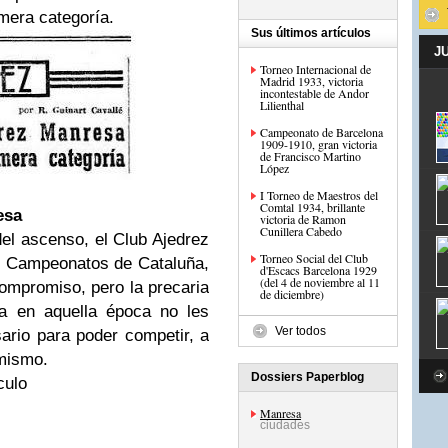
imera categoría.
Sus últimos artículos
J
Torneo Internacional de
Madrid 1933, victoria
incontestable de Andor
Lilienthal
Campeonato de Barcelona
1909-1910, gran victoria
de Francisco Martino
López
I Torneo de Maestros del
Comtal 1934, brillante
esa
victoria de Ramon
Cunillera Cabedo
el ascenso, el Club Ajedrez
Torneo Social del Club
s Campeonatos de Cataluña,
d'Escacs Barcelona 1929
(del 4 de noviembre al 11
compromiso, pero la precaria
de diciembre)
ía en aquella época no les
Ver todos
sario para poder competir, a
 mismo.
Dossiers Paperblog
culo
Manresa
ciudades