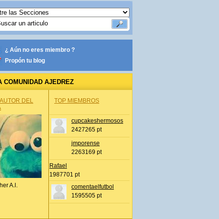
¿ Aún no eres miembro ?
Propón tu blog
A COMUNIDAD AJEDREZ
 AUTOR DEL
TOP MIEMBROS
A
cupcakeshermosos
2427265 pt
jmporense
2263169 pt
Rafael
1987701 pt
her A.l.
comentaelfutbol
1595505 pt