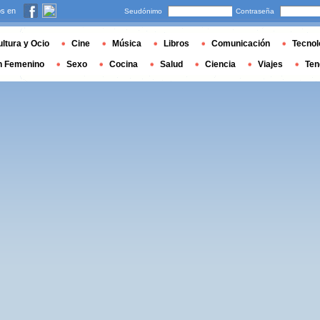
s en
Seudónimo
Contraseña
ltura y Ocio
Cine
Música
Libros
Comunicación
Tecnol
n Femenino
Sexo
Cocina
Salud
Ciencia
Viajes
Ten