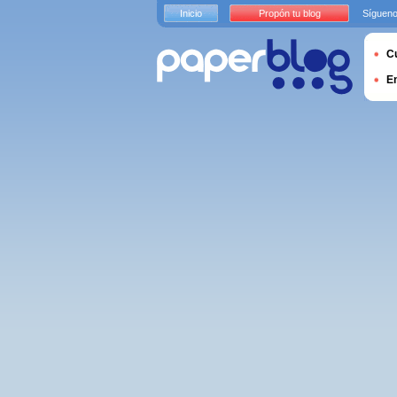
Inicio
Propón tu blog
Sígueno
Cu
E