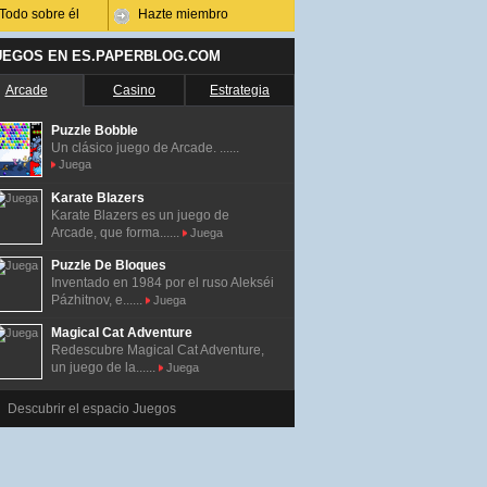
Todo sobre él
Hazte miembro
UEGOS EN ES.PAPERBLOG.COM
Arcade
Casino
Estrategia
Puzzle Bobble
Un clásico juego de Arcade. ......
Juega
Karate Blazers
Karate Blazers es un juego de
Arcade, que forma......
Juega
Puzzle De Bloques
Inventado en 1984 por el ruso Alekséi
Pázhitnov, e......
Juega
Magical Cat Adventure
Redescubre Magical Cat Adventure,
un juego de la......
Juega
Descubrir el espacio Juegos