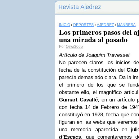
Revista Ajedrez
INICIO
›
DEPORTES
›
AJEDREZ
›
MANRESA
Los primeros pasos del a
una mirada al pasado
Por
Qswi3065
Artículo de Joaquim Travesset
No parecen claros los inicios d
fecha de la constitución del
Club
parecía demasiado clara. Da la im
el primero de los que se fund
obstante ello, el magnífico articu
Guinart Cavallé
, en un artículo 
con fecha 14 de Febrero de 1947
constituyó en 1928, fecha que con
figuran en las webs que veremos
una memoria aparecida en ju
d’Escacs
, que comentaremos de