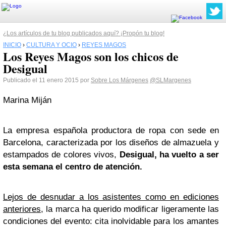
¿Los artículos de tu blog publicados aquí? ¡Propón tu blog!
INICIO
›
CULTURA Y OCIO
›
REYES MAGOS
Los Reyes Magos son los chicos de
Desigual
Publicado el 11 enero 2015 por
Sobre Los Márgenes
@SLMargenes
Marina Miján
La empresa española productora de ropa con sede en
Barcelona, caracterizada por los diseños de almazuela y
estampados de colores vivos,
Desigual, ha vuelto a ser
esta semana el centro de atención.
Lejos de desnudar a los asistentes como en ediciones
anteriores
, la marca ha querido modificar ligeramente las
condiciones del evento: cita inolvidable para los amantes