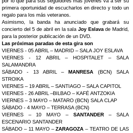
por lo que para sus seguidores más jóvenes va a ser su
primera oportunidad de escucharlos en directo y todo un
regalo para los más veteranos.
Asimismo, la banda ha anunciado que grabará su
concierto del 5 de abril en la sala
Joy Eslava
de Madrid,
para la posterior publicación de un DVD.
Las próximas paradas de esta gira son
VIERNES - 05 ABRIL – MADRID – SALA JOY ESLAVA
VIERNES - 12 ABRIL – HOSPITALET – SALA
SALAMANDRA
SÁBADO - 13 ABRIL –
MANRESA
(BCN) SALA
STROIKA
VIERNES – 19 ABRIL – SANTIAGO – SALA CAPITOL
VIERNES - 26 ABRIL –BILBAO – KAFÉ ANTZOKIA
VIERNES – 3 MAYO – MATARO (BCN) SALA CLAP
SÁBADO - 4 MAYO – TERRASA (BCN)
VIERNES – 10 MAYO –
SANTANDER
– SALA
ESCENARIO SANTANDER
SÁBADO – 11 MAYO –
ZARAGOZA
– TEATRO DE LAS