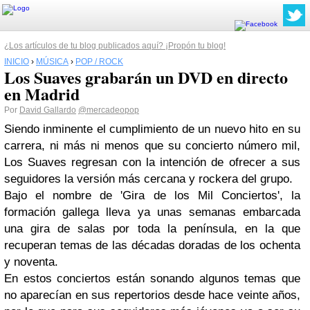
¿Los artículos de tu blog publicados aquí? ¡Propón tu blog!
INICIO
›
MÚSICA
›
POP / ROCK
Los Suaves grabarán un DVD en directo
en Madrid
Por
David Gallardo
@mercadeopop
Siendo inminente el cumplimiento de un nuevo hito en su
carrera, ni más ni menos que su concierto número mil,
Los Suaves regresan con la intención de ofrecer a sus
seguidores la versión más cercana y rockera del grupo.
Bajo el nombre de 'Gira de los Mil Conciertos', la
formación gallega lleva ya unas semanas embarcada
una gira de salas por toda la península, en la que
recuperan temas de las décadas doradas de los ochenta
y noventa.
En estos conciertos están sonando algunos temas que
no aparecían en sus repertorios desde hace veinte años,