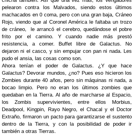
chicha también. Así que una vez mas, los Vengadores
pelearon contra los Malvados, siendo estos últimos
machacados en 0 coma, pero con una gran baja, Cráneo
Rojo, viendo que al Coronel América le faltaba un trozo
de cráneo, le arrancó el cerebro, quedándose el pobre
frito por el camino. Y cuando nadie más prestó
resistencia, a comer. Buffet libre de Galactus. No
dejaron ni el casco, y sin empujar con pan ni nada. Les
pudo el ansia, las cosas como son.
Ahora tenían el poder de Galactus. ¿Y que hace
Galactus? Devorar mundos, ¿no? Pues eso hicieron los
Zombies durante 40 años, pero sin máquinas ni nada, a
bocao limpio. Pero no eran los últimos zombies que
quedaban en la Tierra. Al año de marcharse al Espacio,
los Zombis supervivientes, entre ellos Morbius,
Deadpool, Kingpin, Rayo Negro, el Chacal y el Doctor
Extraño, firmaron un pacto para garantizarse el sustento
dentro de la Tierra, y con la posibilidad de poder ir
también a otras Tierras.