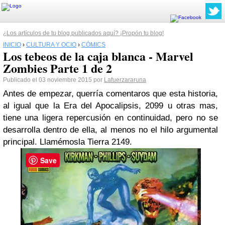
¿Los artículos de tu blog publicados aquí? ¡Propón tu blog!
INICIO
›
CULTURA Y OCIO
›
CÓMICS
Los tebeos de la caja blanca - Marvel
Zombies Parte 1 de 2
Publicado el 03 noviembre 2015 por
Lafuerzararuna
Antes de empezar, querría comentaros que esta historia,
al igual que la Era del Apocalipsis, 2099 u otras mas,
tiene una ligera repercusión en continuidad, pero no se
desarrolla dentro de ella, al menos no el hilo argumental
principal. Llamémosla Tierra 2149.
Save