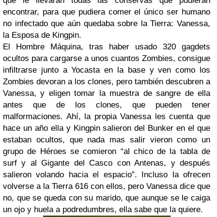
que le llevaran todas las conservas que pudieran
encontrar, para que pudiera comer el único ser humano
no infectado que aún quedaba sobre la Tierra: Vanessa,
la Esposa de Kingpin.
El Hombre Máquina, tras haber usado 320 gagdets
ocultos para cargarse a unos cuantos Zombies, consigue
infiltrarse junto a Yocasta en la base y ven como los
Zombies devoran a los clones, pero también descubren a
Vanessa, y eligen tomar la muestra de sangre de ella
antes que de los clones, que pueden tener
malformaciones. Ahí, la propia Vanessa les cuenta que
hace un año ella y Kingpin salieron del Bunker en el que
estaban ocultos, que nada mas salir vieron como un
grupo de Héroes se comieron “al chico de la tabla de
surf y al Gigante del Casco con Antenas, y después
salieron volando hacia el espacio”. Incluso la ofrecen
volverse a la Tierra 616 con ellos, pero Vanessa dice que
no, que se queda con su marido, que aunque se le caiga
un ojo y huela a podredumbres, ella sabe que la quiere.