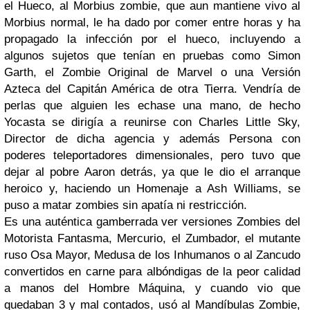
el Hueco, al Morbius zombie, que aun mantiene vivo al
Morbius normal, le ha dado por comer entre horas y ha
propagado la infección por el hueco, incluyendo a
algunos sujetos que tenían en pruebas como Simon
Garth, el Zombie Original de Marvel o una Versión
Azteca del Capitán América de otra Tierra. Vendría de
perlas que alguien les echase una mano, de hecho
Yocasta se dirigía a reunirse con Charles Little Sky,
Director de dicha agencia y además Persona con
poderes teleportadores dimensionales, pero tuvo que
dejar al pobre Aaron detrás, ya que le dio el arranque
heroico y, haciendo un Homenaje a Ash Williams, se
puso a matar zombies sin apatía ni restricción.
Es una auténtica gamberrada ver versiones Zombies del
Motorista Fantasma, Mercurio, el Zumbador, el mutante
ruso Osa Mayor, Medusa de los Inhumanos o al Zancudo
convertidos en carne para albóndigas de la peor calidad
a manos del Hombre Máquina, y cuando vio que
quedaban 3 y mal contados, usó al Mandíbulas Zombie,