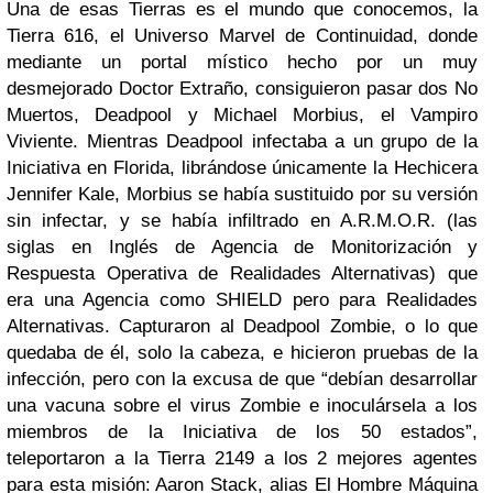
Una de esas Tierras es el mundo que conocemos, la
Tierra 616, el Universo Marvel de Continuidad, donde
mediante un portal místico hecho por un muy
desmejorado Doctor Extraño, consiguieron pasar dos No
Muertos, Deadpool y Michael Morbius, el Vampiro
Viviente. Mientras Deadpool infectaba a un grupo de la
Iniciativa en Florida, librándose únicamente la Hechicera
Jennifer Kale, Morbius se había sustituido por su versión
sin infectar, y se había infiltrado en A.R.M.O.R. (las
siglas en Inglés de Agencia de Monitorización y
Respuesta Operativa de Realidades Alternativas) que
era una Agencia como SHIELD pero para Realidades
Alternativas. Capturaron al Deadpool Zombie, o lo que
quedaba de él, solo la cabeza, e hicieron pruebas de la
infección, pero con la excusa de que “debían desarrollar
una vacuna sobre el virus Zombie e inoculársela a los
miembros de la Iniciativa de los 50 estados”,
teleportaron a la Tierra 2149 a los 2 mejores agentes
para esta misión: Aaron Stack, alias El Hombre Máquina