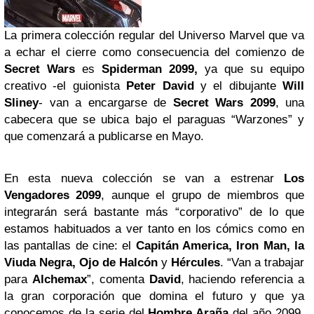
La primera colección regular del Universo Marvel que va
a echar el cierre como consecuencia del comienzo de
Secret Wars
es
Spiderman 2099,
ya que su equipo
creativo -el guionista
Peter David
y el dibujante
Will
Sliney
- van a encargarse de
Secret Wars 2099
, una
cabecera que se ubica bajo el paraguas “Warzones” y
que comenzará a publicarse en Mayo.
En esta nueva colección se van a estrenar
Los
Vengadores 2099
, aunque el grupo de miembros que
integrarán será bastante más “corporativo” de lo que
estamos habituados a ver tanto en los cómics como en
las pantallas de cine: el
Capitán America, Iron Man, la
Viuda Negra, Ojo de Halcón
y
Hércules
. “Van a trabajar
para
Alchemax
”, comenta
David
, haciendo referencia a
la gran corporación que domina el futuro y que ya
conocemos de la serie del
Hombre Araña
del año 2099,