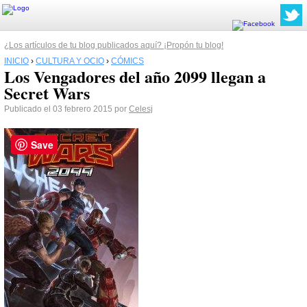
¿Los artículos de tu blog publicados aquí? ¡Propón tu blog!
INICIO
›
CULTURA Y OCIO
›
CÓMICS
Los Vengadores del año 2099 llegan a
Secret Wars
Publicado el 03 febrero 2015 por
Celesj
Save