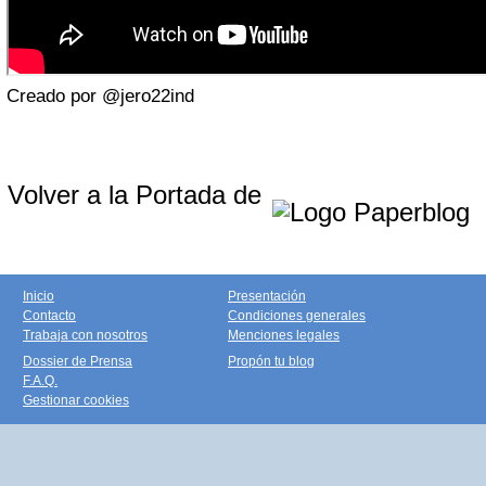
Creado por @jero22ind
Volver a la Portada de
Inicio
Presentación
Contacto
Condiciones generales
Trabaja con nosotros
Menciones legales
Dossier de Prensa
Propón tu blog
F.A.Q.
Gestionar cookies