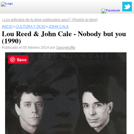
¿Los artículos de tu blog publicados aquí? ¡Propón tu blog!
INICIO
›
CULTURA Y OCIO
›
JOHN CALE
Lou Reed & John Cale - Nobody but you
(1990)
Publicado el 05 febrero 2014 por
Savoytruffle
Save