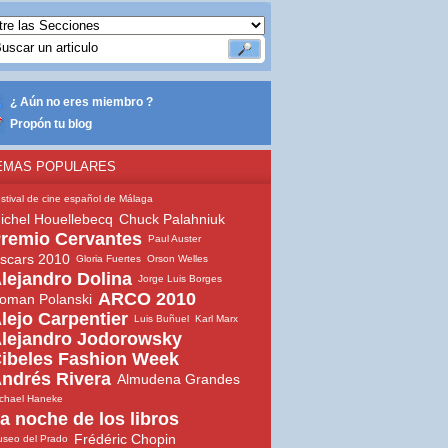
¿ Aún no eres miembro ?
Propón tu blog
EMAS POPULARES
stival de cine español de Málaga
ichel Houellebecq
Chuck Palahniuk
remio Cervantes
Paul Auster
scars 2010
Gloria Fuertes
Orson Welles
lejandro Dolina
Jorge Luis Borges
ARCO 2010
oman Polanski
lejo Carpentier
Luis Buñuel
Karl Marx
lejandro Jodorowsky
ibeles Fashion Week
ndrés Rivera
Almudena Grandes
chael Haneke
a noche de los libros
Frédéric Chopin
seo del Prado