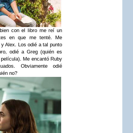
ien con el libro me reí un
rtes en que me tenté. Me
y Alex. Los odié a tal punto
ibro, odié a Greg (quién es
ta película). Me encantó Ruby
tuados. Obviamente odié
uién no?