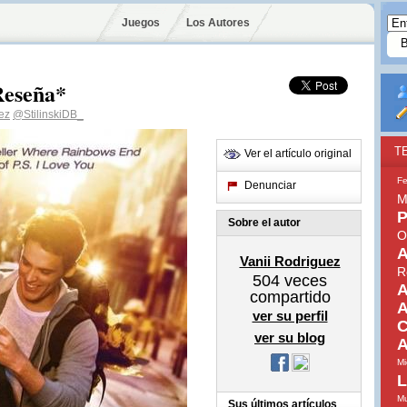
Juegos
Los Autores
Reseña*
ez
@StilinskiDB_
T
Ver el artículo original
Fe
Denunciar
M
P
Sobre el autor
O
A
Vanii Rodriguez
R
504
veces
A
compartido
A
ver su perfil
C
ver su blog
A
Mi
L
Mu
Sus últimos artículos