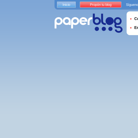
Inicio
Propón tu blog
Sígueno
Cu
E