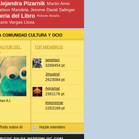
lejandra Pizarnik
Martin Amis
elson Mandela
Jerome David Salinger
eria del Libro
Roberto Bolaño
ario Vargas Llosa
A COMUNIDAD CULTURA Y OCIO
 AUTOR DEL
TOP MIEMBROS
A
sepelaci
3268454 pt
Jmusind
2623084 pt
Agramar
2361176 pt
her A.l.
jmporense
2263169 pt
Todo sobre él
Hazte miembro