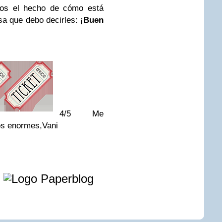
ados el hecho de cómo está
osa que debo decirles:
¡Buen
4/5 Me
s enormes,
Vani
e