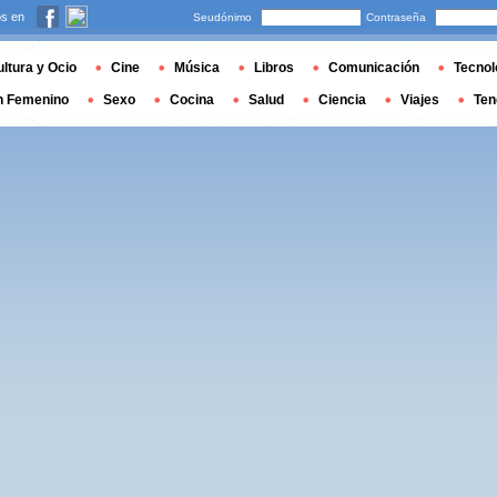
s en
Seudónimo
Contraseña
ltura y Ocio
Cine
Música
Libros
Comunicación
Tecnol
n Femenino
Sexo
Cocina
Salud
Ciencia
Viajes
Ten