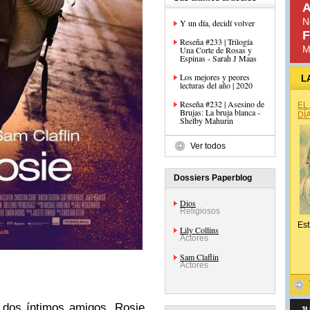
A
N
Y un día, decidí volver
F
Reseña #233 | Trilogía
M
Una Corte de Rosas y
Espinas - Sarah J Maas
Los mejores y peores
L
lecturas del año | 2020
Reseña #232 | Asesino de
EL
Brujas: La bruja blanca -
DÍ
Shelby Mahurin
Ver todos
Dossiers Paperblog
Dios
Religiosos
Est
Lily Collins
Actores
Sam Claflin
Actores
e dos íntimos amigos, Rosie