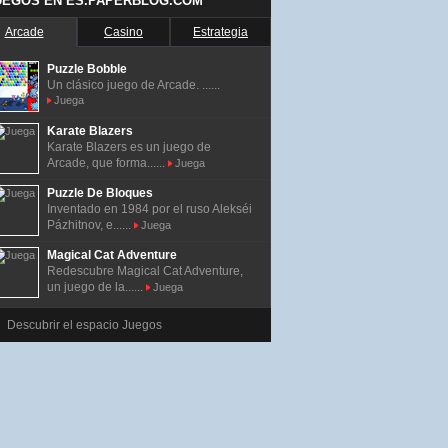
UEGOS EN ES.PAPERBLOG.COM
Arcade
Casino
Estrategia
Puzzle Bobble
Un clásico juego de Arcade. ......
Juega
Karate Blazers
Karate Blazers es un juego de
Arcade, que forma......
Juega
Puzzle De Bloques
Inventado en 1984 por el ruso Alekséi
Pázhitnov, e......
Juega
Magical Cat Adventure
Redescubre Magical Cat Adventure,
un juego de la......
Juega
Descubrir el espacio Juegos