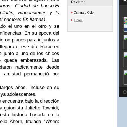
J
Revistas
mbras: Ciudad de hueso,El
laflin, Blancanieves y la
Cultura y Ocio
el hambre: En llamas)
.
Libros
ado el uno en el otro y se
nfidencias. En su época del
cieron planes para ir juntos a
llegara el ese día, Rosie en
 junto a uno de los chicos
se queda embarazada. Las
iaron radicalmente desde
u amistad permaneció por
largos años, incluso en su
 ya adolescentes.
 encuentra bajo la dirección
a guionista Juliette Towhidi,
esta historia basada en la
elia Ahern, titulada
"Where