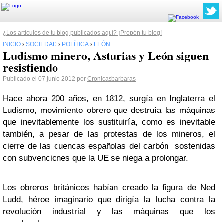
¿Los artículos de tu blog publicados aquí? ¡Propón tu blog!
INICIO
›
SOCIEDAD
›
POLÍTICA
›
LEÓN
Ludismo minero, Asturias y León siguen
resistiendo
Publicado el 07 junio 2012 por
Cronicasbarbaras
Hace ahora 200 años, en 1812, surgía en Inglaterra el
Ludismo, movimiento obrero que destruía las máquinas
que inevitablemente los sustituiría, como es inevitable
también, a pesar de las protestas de los mineros, el
cierre de las cuencas españolas del carbón sostenidas
con subvenciones que la UE se niega a prolongar.
Los obreros británicos habían creado la figura de Ned
Ludd, héroe imaginario que dirigía la lucha contra la
revolución industrial y las máquinas que los