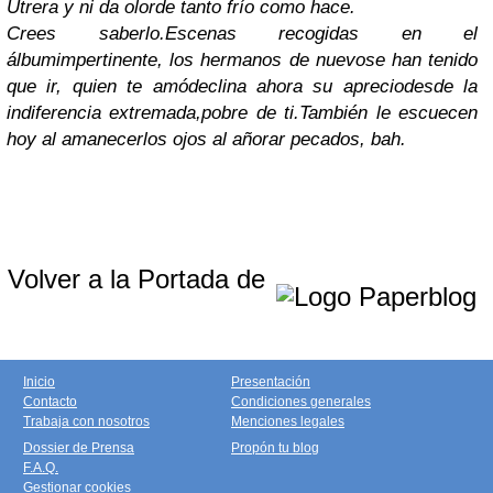
Utrera y ni da olor
de tanto frío como hace.
Crees saberlo.
Escenas recogidas en el
álbum
impertinente, los hermanos de nuevo
se han tenido
que ir, quien te amó
declina ahora su aprecio
desde la
indiferencia extremada,
pobre de ti.
También le escuecen
hoy al amanecer
los ojos al añorar pecados, bah.
Volver a la Portada de
Inicio
Presentación
Contacto
Condiciones generales
Trabaja con nosotros
Menciones legales
Dossier de Prensa
Propón tu blog
F.A.Q.
Gestionar cookies