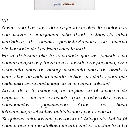
VII
A veces lo has ansiado exageradamente
y te conformas
con volver a imaginar
el sitio donde estabas,
la edad
verdadera de cuanto perdiste.
Amabas un cuerpo
atisbando
desde Las Fuequinas la tarde.
En la distancia ella te informa
de que las nevadas no
cubren aún,
no hay torva como cuando eras
pequeño, casi
cincuenta años de amor
y cincuenta años de olvido.
A
veces has ansiado la muerte.
Doblas tus dedos para que
nada
malo les suceda
fuera de la inmensa soledad.
Abusa de ti la memoria, no ceja
en su obstinación de
negarte
el mínimo consuelo que producen
las cosas
consumadas: juguetes
con óxido, un beso
infrecuente,
muchachas entristecidas por tu causa.
Si quieres mirarlos
van paseando al Ariego sin hablar,
él
cuenta que un mastín
lleva muerto varios días
frente a La