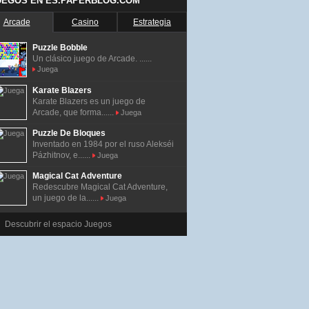
UEGOS EN ES.PAPERBLOG.COM
Arcade
Casino
Estrategia
Puzzle Bobble
Un clásico juego de Arcade. ......
Juega
Karate Blazers
Karate Blazers es un juego de
Arcade, que forma......
Juega
Puzzle De Bloques
Inventado en 1984 por el ruso Alekséi
Pázhitnov, e......
Juega
Magical Cat Adventure
Redescubre Magical Cat Adventure,
un juego de la......
Juega
Descubrir el espacio Juegos