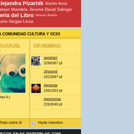
lejandra Pizarnik
Martin Amis
elson Mandela
Jerome David Salinger
eria del Libro
Roberto Bolaño
ario Vargas Llosa
A COMUNIDAD CULTURA Y OCIO
 AUTOR DEL
TOP MIEMBROS
A
sepelaci
3268367 pt
Jmusind
2622697 pt
Agramar
2361053 pt
her A.l.
jmporense
2263049 pt
Todo sobre él
Hazte miembro