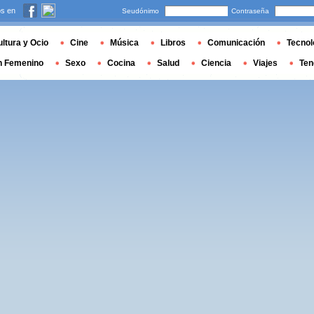
s en
Seudónimo
Contraseña
ltura y Ocio
Cine
Música
Libros
Comunicación
Tecnol
n Femenino
Sexo
Cocina
Salud
Ciencia
Viajes
Ten