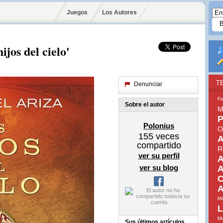
Juegos
Los Autores
ijos del cielo'
T
Denunciar
Fe
Sobre el autor
M
P
Polonius
O
155
veces
A
compartido
R
ver su perfil
A
ver su blog
A
C
A
Mi
L
Mu
Sus últimos artículos