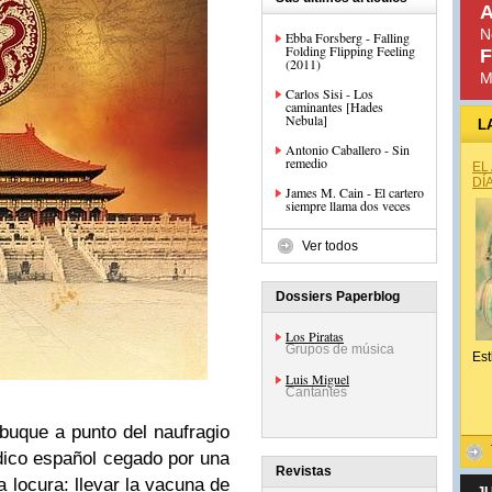
A
N
Ebba Forsberg - Falling
Folding Flipping Feeling
F
(2011)
M
Carlos Sisi - Los
caminantes [Hades
Nebula]
L
Antonio Caballero - Sin
remedio
EL
DÍ
James M. Cain - El cartero
siempre llama dos veces
Ver todos
Dossiers Paperblog
Los Piratas
Grupos de música
Est
Luis Miguel
Cantantes
uque a punto del naufragio
dico español cegado por una
Revistas
locura: llevar la vacuna de