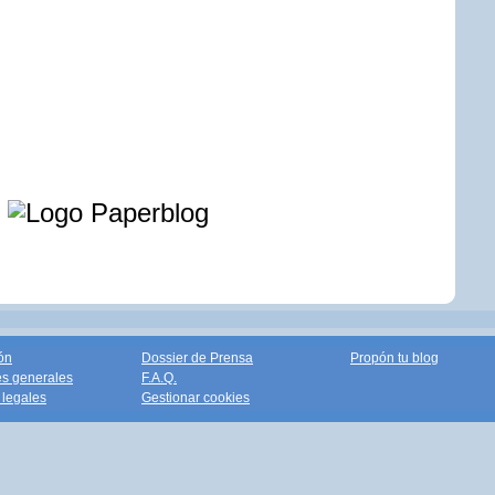
e
ón
Dossier de Prensa
Propón tu blog
s generales
F.A.Q.
legales
Gestionar cookies