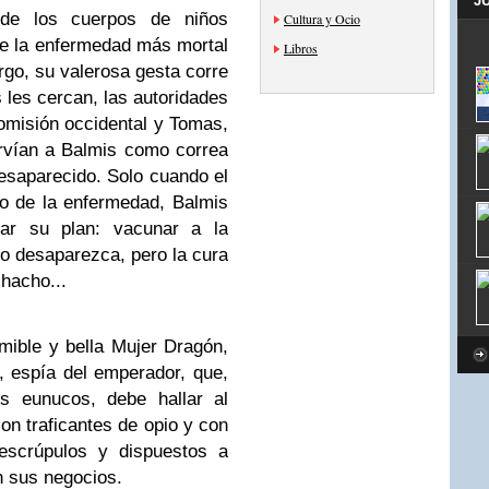
J
 de los cuerpos de niños
Cultura y Ocio
de la enfermedad más mortal
Libros
go, su valerosa gesta corre
s les cercan, las autoridades
romisión occidental y Tomas,
ervían a Balmis como correa
esaparecido. Solo cuando el
o de la enfermedad, Balmis
zar su plan: vacunar a la
no desaparezca, pero la cura
hacho...
mible y bella Mujer Dragón,
r, espía del emperador, que,
s eunucos, debe hallar al
on traficantes de opio y con
 escrúpulos y dispuestos a
n sus negocios.