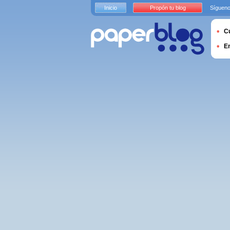
Inicio
Propón tu blog
Sígueno
Cu
E