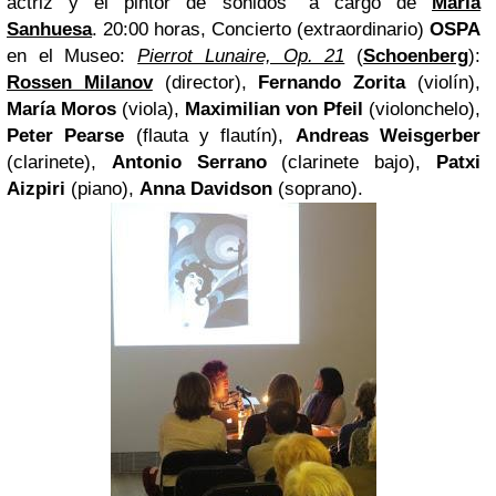
actriz y el pintor de sonidos" a cargo de
María
Sanhuesa
.
20:00 horas
, Concierto (extraordinario)
OSPA
en el Museo:
Pierrot Lunaire, Op. 21
(
Schoenberg
):
Rossen Milanov
(director),
Fernando Zorita
(violín),
María Moros
(viola),
Maximilian von Pfeil
(violonchelo),
Peter Pearse
(flauta y flautín),
Andreas Weisgerber
(clarinete),
Antonio Serrano
(clarinete bajo),
Patxi
Aizpiri
(piano),
Anna Davidson
(soprano).