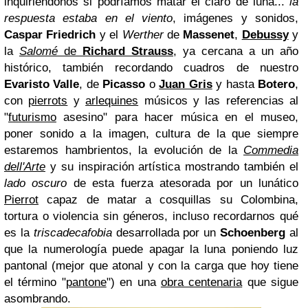
inquiriéndonos si podríamos matar el claro de luna...
la
respuesta estaba en el viento
, imágenes y sonidos,
Caspar Friedrich
y el
Werther
de
Massenet
,
Debussy
y
la
Salomé
de
Richard Strauss
, ya cercana a un año
histórico, también recordando cuadros de nuestro
Evaristo Valle
, de
Picasso
o
Juan Gris
y hasta
Botero
,
con
pierrots
y
arlequines
músicos y las referencias al
"
futurismo
asesino" para hacer música en el museo,
poner sonido a la imagen, cultura de la que siempre
estaremos hambrientos, la evolución de la
Commedia
dell'Arte
y su inspiración artística mostrando también el
lado oscuro
de esta fuerza atesorada por un lunático
Pierrot
capaz de matar a cosquillas su Colombina,
tortura o violencia sin géneros, incluso recordarnos qué
es la
triscadecafobia
desarrollada por un
Schoenberg
al
que la numerología puede apagar la luna poniendo luz
pantonal (mejor que atonal y con la carga que hoy tiene
el término "
pantone
") en una
obra centenaria
que sigue
asombrando.