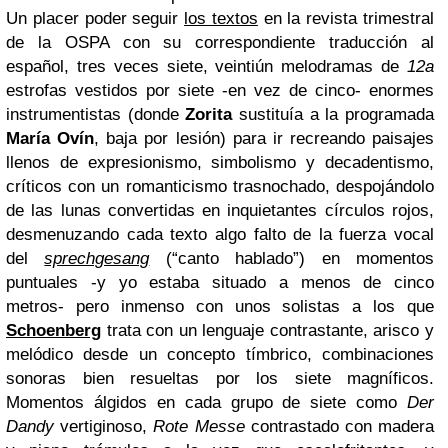
Un placer poder seguir
los textos
en la revista trimestral
de la OSPA con su correspondiente traducción al
español, tres veces siete, veintiún melodramas de
12a
estrofas vestidos por siete -en vez de cinco- enormes
instrumentistas (donde
Zorita
sustituía a la programada
María Ovín
, baja por lesión) para ir recreando paisajes
llenos de expresionismo, simbolismo y decadentismo,
críticos con un romanticismo trasnochado, despojándolo
de las lunas convertidas en inquietantes círculos rojos,
desmenuzando cada texto algo falto de la fuerza vocal
del
sprechgesang
(“canto hablado”) en momentos
puntuales -y yo estaba situado a menos de cinco
metros- pero inmenso con unos solistas a los que
Schoenberg
trata con un lenguaje contrastante, arisco y
melódico desde un concepto tímbrico, combinaciones
sonoras bien resueltas por los siete magníficos.
Momentos álgidos en cada grupo de siete como
Der
Dandy
vertiginoso,
Rote Messe
contrastado con madera