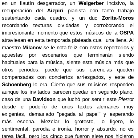
en un flautín desgarrador, un
Weigerber
incisivo, la
recuperación del
Aizpiri
pianista con tanto trabajo
sustentando cada cuadro, y un dúo
Zorita
-
Moros
recordando texturas olvidadas y corroborando el
impresionante momento que estos músicos de la
OSPA
atraviesan en esta temporada plateada cual luna llena. Al
maestro
Milanov
se le nota feliz con estos repertorios y
apuestas por escenarios que terminarán siendo
habituales para la música, siente esta música más que
otros periodos, puede que sus carencias queden
compensadas con conciertos arriesgados, y este de
Schoenberg
lo era. Cierto que sus músicos responden
aunque los invitados parecen quedar en segundo plano,
caso de una
Davidson
que luchó por sentir este
Pierrot
desde el poderío de unos textos alemanes muy
exigentes, demasiado "pegada al papel" y esperando
más escena. Mezclar lo grotesto, lo ligero, lo
sentimental, parodia e ironía, horror y absurdo, no es
tarea fácil, pero los cinco que fueron siete nos hicieron