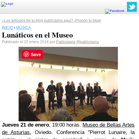
¿Los artículos de tu blog publicados aquí? ¡Propón tu blog!
INICIO
›
MÚSICA
Lunáticos en el Museo
Publicado el 22 enero 2016 por
Pablosiana
@pablosiana
Save
Jueves 21 de enero
, 19:00 horas
.
Museo de Bellas Artes
de Asturias
, Oviedo. Conferencia "Pierrot Lunaire, la