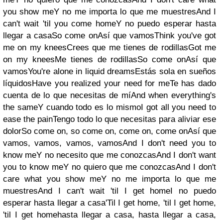
you show meY no me importa lo que me muestresAnd I
can't wait 'til you come homeY no puedo esperar hasta
llegar a casaSo come onAsí que vamosThink you've got
me on my kneesCrees que me tienes de rodillasGot me
on my kneesMe tienes de rodillasSo come onAsí que
vamosYou're alone in liquid dreamsEstás sola en sueños
líquidosHave you realized your need for meTe has dado
cuenta de lo que necesitas de míAnd when everything's
the sameY cuando todo es lo mismoI got all you need to
ease the painTengo todo lo que necesitas para aliviar ese
dolorSo come on, so come on, come on, come onAsí que
vamos, vamos, vamos, vamosAnd I don't need you to
know meY no necesito que me conozcasAnd I don't want
you to know meY no quiero que me conozcasAnd I don't
care what you show meY no me importa lo que me
muestresAnd I can't wait 'til I get homeI no puedo
esperar hasta llegar a casa'Til I get home, 'til I get home,
'til I get homehasta llegar a casa, hasta llegar a casa,