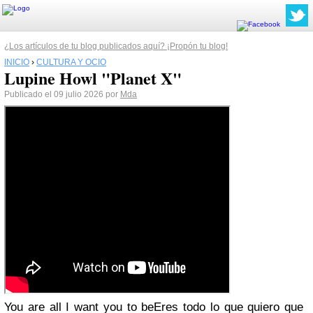
¿Los artículos de tu blog publicados aquí? ¡Propón tu blog!
INICIO
›
CULTURA Y OCIO
Lupine Howl "Planet X"
Publicado el 09 julio 2026 por
Mda
You are all I want you to beEres todo lo que quiero que