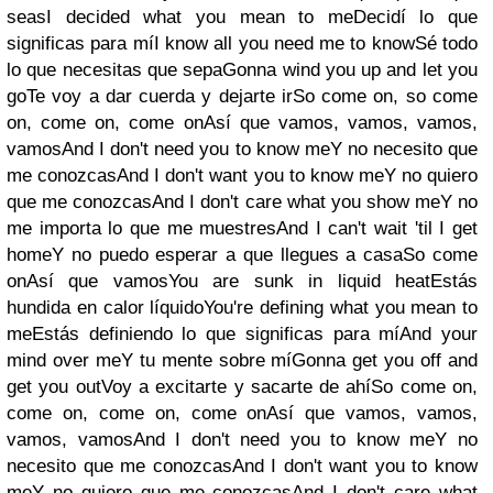
seasI decided what you mean to meDecidí lo que
significas para míI know all you need me to knowSé todo
lo que necesitas que sepaGonna wind you up and let you
goTe voy a dar cuerda y dejarte irSo come on, so come
on, come on, come onAsí que vamos, vamos, vamos,
vamosAnd I don't need you to know meY no necesito que
me conozcasAnd I don't want you to know meY no quiero
que me conozcasAnd I don't care what you show meY no
me importa lo que me muestresAnd I can't wait 'til I get
homeY no puedo esperar a que llegues a casaSo come
onAsí que vamosYou are sunk in liquid heatEstás
hundida en calor líquidoYou're defining what you mean to
meEstás definiendo lo que significas para míAnd your
mind over meY tu mente sobre míGonna get you off and
get you outVoy a excitarte y sacarte de ahíSo come on,
come on, come on, come onAsí que vamos, vamos,
vamos, vamosAnd I don't need you to know meY no
necesito que me conozcasAnd I don't want you to know
meY no quiero que me conozcasAnd I don't care what