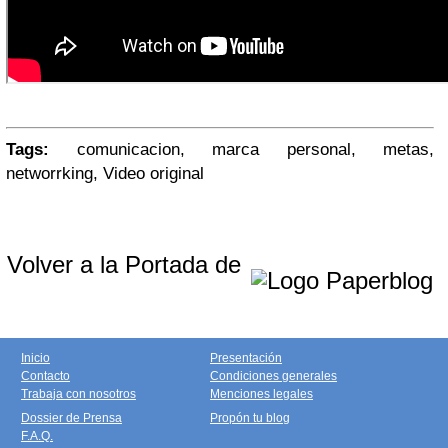
Tags:
comunicacion, marca personal, metas,
networrking, Video original
Volver a la Portada de
Inicio
Presentación
Contacto
Condiciones generales
Trabaja con nosotros
Menciones legales
Dossier de Prensa
Propón tu blog
F.A.Q.