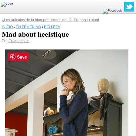
¿Los artículos de tu blog publicados aquí? ¡Propón tu blog!
INICIO
›
EN FEMENINO
›
BELLEZA
Mad about heelstique
Por
Guiadeestilo
Save