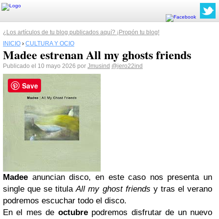
¿Los artículos de tu blog publicados aquí? ¡Propón tu blog!
INICIO
›
CULTURA Y OCIO
Madee estrenan All my ghosts friends
Publicado el 10 mayo 2026 por
Jmusind
@jero22ind
Save
Madee
anuncian disco, en este caso nos presenta un
single que se titula
All my ghost friends
y tras el verano
podremos escuchar todo el disco.
En el mes de
octubre
podremos disfrutar de un nuevo