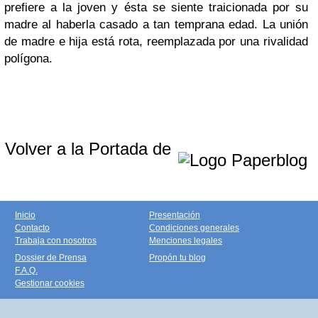
prefiere a la joven y ésta se siente traicionada por su
madre al haberla casado a tan temprana edad. La unión
de madre e hija está rota, reemplazada por una rivalidad
polígona.
Volver a la Portada de
Inicio
Presentación
Contacto
Condiciones generales
Trabaja con nosotros
Menciones legales
Dossier de Prensa
Propón tu blog
F.A.Q.
Gestionar cookies