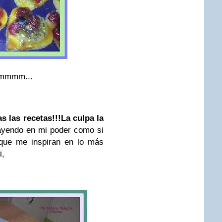
hmmmm...
s las recetas!!!
La culpa la
yendo en mi poder como si
 que me inspiran en lo más
i,