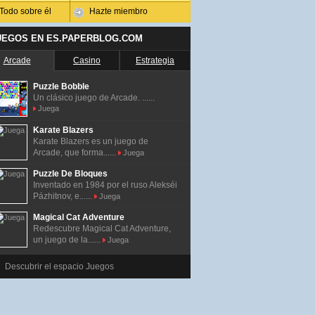
Todo sobre él
Hazte miembro
UEGOS EN ES.PAPERBLOG.COM
Arcade
Casino
Estrategia
Puzzle Bobble
Un clásico juego de Arcade. ......
Juega
Karate Blazers
Karate Blazers es un juego de
Arcade, que forma......
Juega
Puzzle De Bloques
Inventado en 1984 por el ruso Alekséi
Pázhitnov, e......
Juega
Magical Cat Adventure
Redescubre Magical Cat Adventure,
un juego de la......
Juega
Descubrir el espacio Juegos