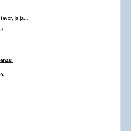
avor, ja,ja...
s.
lenas:
o.
.
.