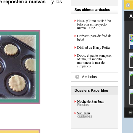
 repostería nuevas
... y las
Sus últimos artículos
J
Hola. ¿Cómo estáis? Yo
feliz con un proyecto
nuevo... Cor...
Corbatas para disfrad de
bebé
Disfrad de Harry Potter
Dodo, el patito sonajero,
Mimo, un monito
marioneta la mar de
simpático.
Ver todos
Dossiers Paperblog
Noche de San Juan
Fiestas
San Juan
ciudades