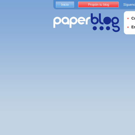
Inicio
Propón tu blog
Sígueno
Cu
E