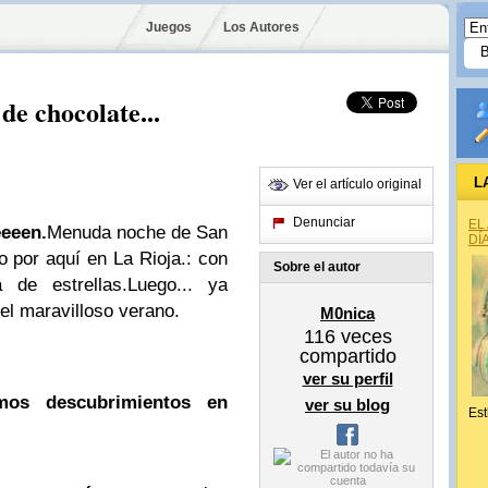
Juegos
Los Autores
e chocolate...
L
Ver el artículo original
Denunciar
EL
eeeen.
Menuda noche de San
DÍ
 por aquí en La Rioja.: con
Sobre el autor
a de estrellas.Luego... ya
el maravilloso verano.
M0nica
116
veces
compartido
ver su perfil
mos descubrimientos en
ver su blog
Est