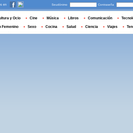
s en
Seudónimo
Contraseña
ltura y Ocio
Cine
Música
Libros
Comunicación
Tecnol
n Femenino
Sexo
Cocina
Salud
Ciencia
Viajes
Ten