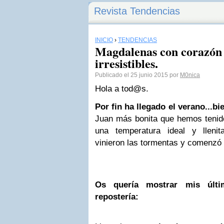
Revista Tendencias
INICIO
›
TENDENCIAS
Magdalenas con corazón d
irresistibles.
Publicado el 25 junio 2015 por
M0nica
Hola a tod@s.
Por fin ha llegado el verano...bi
Juan más bonita que hemos tenido
una temperatura ideal y llenit
vinieron las tormentas y comenzó 
Os quería mostrar mis últi
repostería: