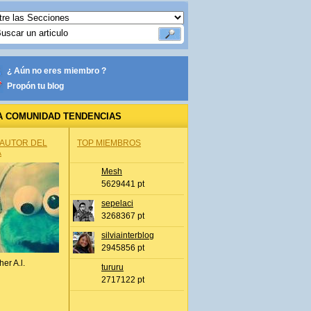
¿ Aún no eres miembro ?
Propón tu blog
A COMUNIDAD TENDENCIAS
 AUTOR DEL
TOP MIEMBROS
A
Mesh
5629441 pt
sepelaci
3268367 pt
silviainterblog
2945856 pt
her A.l.
tururu
2717122 pt