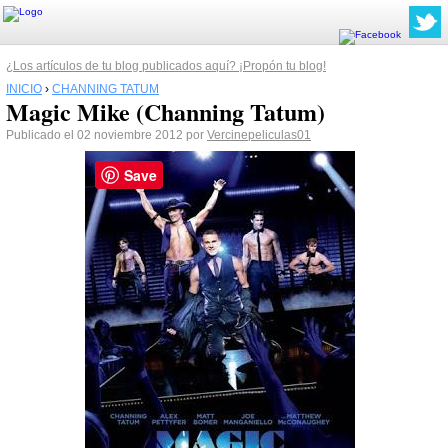
¿Los artículos de tu blog publicados aquí? ¡Propón tu blog!
INICIO
›
CHANNING TATUM
Magic Mike (Channing Tatum)
Publicado el 02 noviembre 2012 por
Vercinepeliculas01
Save