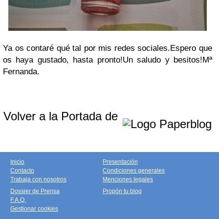
Ya os contaré qué tal por mis redes sociales.
Espero que
os haya gustado, hasta pronto!
Un saludo y besitos!
Mª
Fernanda.
Volver a la Portada de
Inicio
Presentación
Contacto
Condiciones generales
Trabaja con nosotros
Menciones legales
Dossier de Prensa
Propón tu blog
F.A.Q.
Gestionar cookies