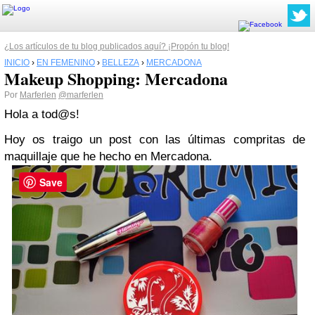
¿Los artículos de tu blog publicados aquí? ¡Propón tu blog!
INICIO
›
EN FEMENINO
›
BELLEZA
›
MERCADONA
Makeup Shopping: Mercadona
Por
Marferlen
@marferlen
Hola a tod@s!
Hoy os traigo un post con las últimas compritas de
maquillaje que he hecho en Mercadona.
Save