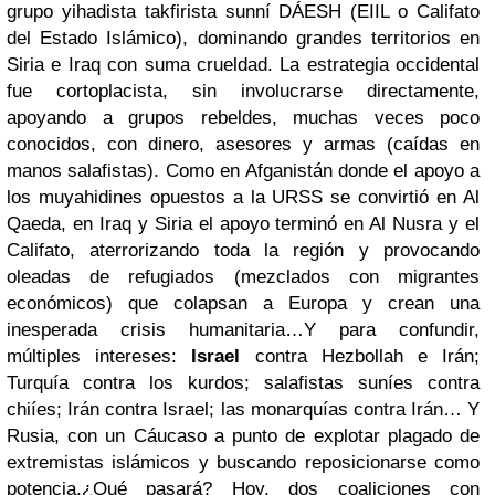
grupo yihadista takfirista sunní DÁESH (EIIL o Califato
del Estado Islámico), dominando grandes territorios en
Siria e Iraq con suma crueldad.
La estrategia occidental
fue cortoplacista, sin involucrarse directamente,
apoyando a grupos rebeldes, muchas veces poco
conocidos, con dinero, asesores y armas (caídas en
manos salafistas). Como en Afganistán donde el apoyo a
los muyahidines opuestos a la URSS se convirtió en Al
Qaeda, en Iraq y Siria el apoyo terminó en Al Nusra y el
Califato, aterrorizando toda la región y provocando
oleadas de refugiados (mezclados con migrantes
económicos) que colapsan a Europa y crean una
inesperada crisis humanitaria…
Y para confundir,
múltiples intereses:
Israel
contra Hezbollah e Irán;
Turquía contra los kurdos; salafistas suníes contra
chiíes; Irán contra Israel; las monarquías contra Irán… Y
Rusia, con un Cáucaso a punto de explotar plagado de
extremistas islámicos y buscando reposicionarse como
potencia.
¿Qué pasará? Hoy, dos coaliciones con