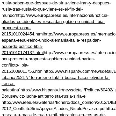
rusia-saben-que-despues-de-siria-viene-iran-y-despues-
rusia-tras-rusia-lo-que-viene-es-el-fin-del-
mundo/
http://www.europapress.es/internacional/noticia-
aliados-occidentales-respaldan-gobierno-unidad-libia-
propuesto-onu-
20151010024454.html
http://www.europapress.es/internacion
espana-eeuu-reino-unido-alemania-italia-respaldan-
acuerdo-politico-libia-
20151010174137.html
http://www.europapress.es/internacion
onu-presenta-propuesta-gobierno-unidad-partes-
conflicto-libia-
20151009011756.html
http://www.hispantv.com/newsdetail/E
Libano/25217/”Terrorismo-takfiri-busca-hacer-olvidar-la-
causa-
palestina”
http://www.hispantv.ir/newsdetail/Politica/60492/la
Borusewicz-lucha-antiterroista-rusia-siria-ei
http://www.ieee.es/Galerias/fichero/docs_opinion/2012/DI
2012_ConflcitoSirioApoyosAliados_NicoloPerazzo.pdf
http:
rescata-a-mas-de-cuatro-mil-migrantes-en-costas-de-