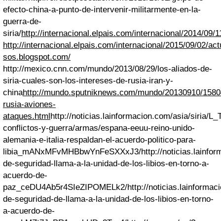
efecto-china-a-punto-de-intervenir-militarmente-en-la-
guerra-de-
siria/
http://internacional.elpais.com/internacional/2014/09
http://internacional.elpais.com/internacional/2015/09/02/
sos.blogspot.com/
http://mexico.cnn.com/mundo/2013/08/29/los-aliados-de-
siria-cuales-son-los-intereses-de-rusia-iran-y-
china
http://mundo.sputniknews.com/mundo/20130910/1580
rusia-aviones-
ataques.html
http://noticias.lainformacion.com/asia/sir
conflictos-y-guerra/armas/espana-eeuu-reino-unido-
alemania-e-italia-respaldan-el-acuerdo-politico-para-
libia_mANxMFvMHBbwYnFeSXXxJ3/
http://noticias.lainfo
de-seguridad-llama-a-la-unidad-de-los-libios-en-torno-a-
acuerdo-de-
paz_ceDU4Ab5r4SIeZIPOMELk2/
http://noticias.lainforma
de-seguridad-de-llama-a-la-unidad-de-los-libios-en-torno-
a-acuerdo-de-