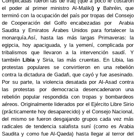
Complicadas fueron las de Iraq (que a poco le costaron
el poder al primer ministro
Al-Maliki
) y
Bahréin,
que
terminó con la ocupación del país por tropas del Consejo
de Cooperación del Golfo encabezadas por Arabia
Saudita y Emiratos Árabes Unidos para fortalecer la
monarquía.
Así, hasta las más largas Primaveras: la
egipcia, hoy apaciguada, y la yemení, complicada por
tribalismos que llevaron a la intervención saudí. Y
también
Libia
y Siria, las más cruentas. En Libia, las
protestas populares se convirtieron en una rebelión
contra la dictadura de Gadafi, que cayó y fue asesinado.
Por su parte, la violencia desatada por Al-Asad contra
las protestas por democracia desencadenaron una
rebelión popular respondida con tropas y bombardeos
aéreos. Originalmente liderados por el Ejército Libre Sirio
(prácticamente hoy desaparecido) y el Consejo Nacional,
del mismo se fueron desgajando grupos cada vez más
radicales de tendencia salafista suní (como es Arabia
Saudita y como fue Al-Qaeda) hasta llegar al terror del