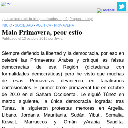
¿Los artículos de tu blog publicados aquí? ¡Propón tu blog!
INICIO
›
SOCIEDAD
›
POLÍTICA
›
PRIMAVERA
Mala Primavera, peor estío
Publicado el 13 octubre 2015 por
Jrvilar
Siempre defiendo la libertad y la democracia, por eso en
celebré las Primaveras Árabes y critiqué las falsas
democracias de esa Región (dictaduras con
formalidades democráticas) pero he visto que muchas
de esas Primaveras devinieron en fanatismos
confesionales.
El primer brote primaveral fue en
octubre
de 2010 en el Sahara Occidental
. Le siguió
Túnez en
marzo
siguiente, la única
democracia lograda; tras
Túnez,
le siguieron protestas menores en
Argelia,
Líbano, Jordania, Mauritania, Sudán, Yibuti, Somalia,
Kuwait, Marruecos y Omán y
Arabia Saudita.