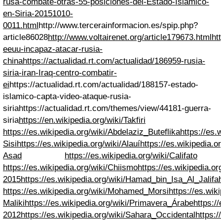
rusa-combate-otras-55-posiciones-del-Estado-Islamico-
en-Siria-20151010-
0011.html
http://www.tercerainformacion.es/spip.php?
article86028
http://www.voltairenet.org/article179673.html
ht
eeuu-incapaz-atacar-rusia-
china
https://actualidad.rt.com/actualidad/186959-rusia-
siria-iran-Iraq-centro-combatir-
ei
https://actualidad.rt.com/actualidad/188157-estado-
islamico-capta-video-ataque-rusia-
siria
https://actualidad.rt.com/themes/view/44181-guerra-
siria
https://en.wikipedia.org/wiki/Takfiri
https://es.wikipedia.org/wiki/Abdelaziz_Buteflika
https://es.
Sisi
https://es.wikipedia.org/wiki/Alauí
https://es.wikipedia.o
Asad
https://es.wikipedia.org/wiki/Califato
https://es.wikipedia.org/wiki/Chiismo
https://es.wikipedia.
2015
https://es.wikipedia.org/wiki/Hamad_bin_Isa_Al_Jalifa
https://es.wikipedia.org/wiki/Mohamed_Morsi
https://es.wik
Maliki
https://es.wikipedia.org/wiki/Primavera_Árabe
https:/
2012
https://es.wikipedia.org/wiki/Sahara_Occidental
https:/