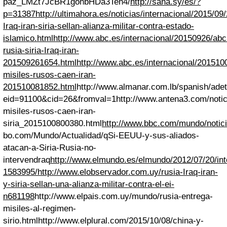
paz_LMZt7JcBR1gonbHDa3Ten4/
http://sana.sy/es/?
p=31387
http://ultimahora.es/noticias/internacional/2015/09
Iraq-iran-siria-sellan-alianza-militar-contra-estado-
islamico.html
http://www.abc.es/internacional/20150926/abc
rusia-siria-Iraq-iran-
201509261654.html
http://www.abc.es/internacional/201510
misiles-rusos-caen-iran-
201510081852.html
http://www.almanar.com.lb/spanish/adet
eid=91100&cid=26&fromval=1
http://www.antena3.com/noti
misiles-rusos-caen-iran-
siria_2015100800380.html
http://www.bbc.com/mundo/notic
bo.com/Mundo/Actualidad/qSi-EEUU-y-sus-aliados-
atacan-a-Siria-Rusia-no-
intervendraq
http://www.elmundo.es/elmundo/2012/07/20/in
1583995/
http://www.elobservador.com.uy/rusia-Iraq-iran-
y-siria-sellan-una-alianza-militar-contra-el-ei-
n681198
http://www.elpais.com.uy/mundo/rusia-entrega-
misiles-al-regimen-
sirio.html
http://www.elplural.com/2015/10/08/china-y-