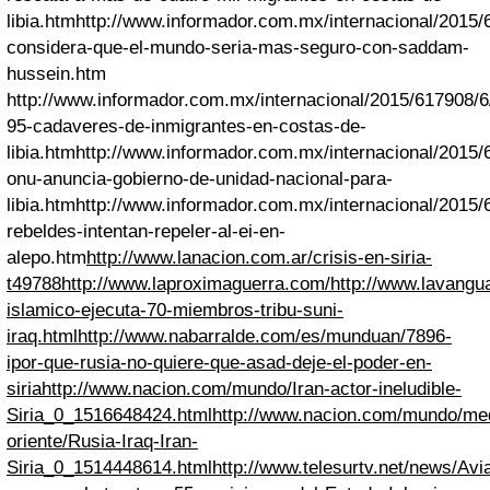
libia.htm
http://www.informador.com.mx/internacional/2015/
considera-que-el-mundo-seria-mas-seguro-con-saddam-
hussein.htm
http://www.informador.com.mx/internacional/2015/617908/6
95-cadaveres-de-inmigrantes-en-costas-de-
libia.htm
http://www.informador.com.mx/internacional/2015/
onu-anuncia-gobierno-de-unidad-nacional-para-
libia.htm
http://www.informador.com.mx/internacional/2015/
rebeldes-intentan-repeler-al-ei-en-
alepo.htm
http://www.lanacion.com.ar/crisis-en-siria-
t49788
http://www.laproximaguerra.com/
http://www.lavangu
islamico-ejecuta-70-miembros-tribu-suni-
iraq.html
http://www.nabarralde.com/es/munduan/7896-
ipor-que-rusia-no-quiere-que-asad-deje-el-poder-en-
siria
http://www.nacion.com/mundo/Iran-actor-ineludible-
Siria_0_1516648424.html
http://www.nacion.com/mundo/me
oriente/Rusia-Iraq-Iran-
Siria_0_1514448614.html
http://www.telesurtv.net/news/Avi