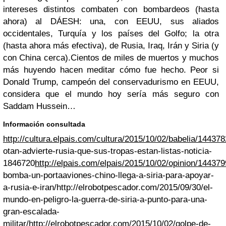
intereses distintos combaten con bombardeos (hasta
ahora) al DÁESH: una, con EEUU, sus aliados
occidentales, Turquía y los países del Golfo; la otra
(hasta ahora más efectiva), de Rusia, Iraq, Irán y Siria (y
con China cerca).
Cientos de miles de muertos y muchos
más huyendo hacen meditar cómo fue hecho. Peor si
Donald Trump, campeón del conservadurismo en EEUU,
considera que el mundo hoy sería más seguro con
Saddam Hussein…
Información consultada
http://cultura.elpais.com/cultura/2015/10/02/babelia/1443
otan-advierte-rusia-que-sus-tropas-estan-listas-noticia-
1846720
http://elpais.com/elpais/2015/10/02/opinion/1443
bomba-un-portaaviones-chino-llega-a-siria-para-apoyar-
a-rusia-e-iran/
http://elrobotpescador.com/2015/09/30/el-
mundo-en-peligro-la-guerra-de-siria-a-punto-para-una-
gran-escalada-
militar/
http://elrobotpescador.com/2015/10/02/golpe-de-