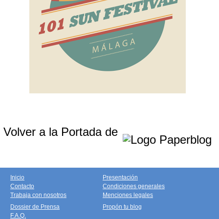
Volver a la Portada de
Inicio
Presentación
Contacto
Condiciones generales
Trabaja con nosotros
Menciones legales
Dossier de Prensa
Propón tu blog
F.A.Q.