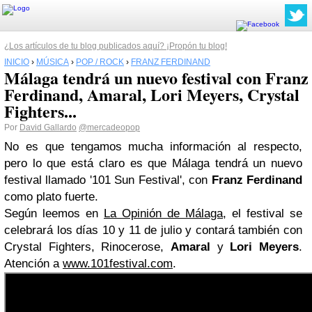
¿Los artículos de tu blog publicados aquí? ¡Propón tu blog!
INICIO
›
MÚSICA
›
POP / ROCK
›
FRANZ FERDINAND
Málaga tendrá un nuevo festival con Franz
Ferdinand, Amaral, Lori Meyers, Crystal
Fighters...
Por
David Gallardo
@mercadeopop
No es que tengamos mucha información al respecto,
pero lo que está claro es que Málaga tendrá un nuevo
festival llamado '101 Sun Festival', con
Franz Ferdinand
como plato fuerte.
Según leemos en
La Opinión de Málaga
, el festival se
celebrará los días 10 y 11 de julio y contará también con
Crystal Fighters, Rinocerose,
Amaral
y
Lori Meyers
.
Atención a
www.101festival.com
.