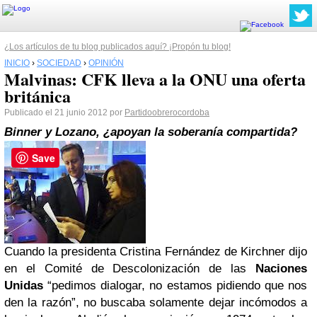
¿Los artículos de tu blog publicados aquí? ¡Propón tu blog!
INICIO
›
SOCIEDAD
›
OPINIÓN
Malvinas: CFK lleva a la ONU una oferta
británica
Publicado el 21 junio 2012 por
Partidoobrerocordoba
Binner y Lozano, ¿apoyan la soberanía compartida?
Save
Cuando la presidenta Cristina Fernández de Kirchner dijo
en el Comité de Descolonización de las
Naciones
Unidas
“pedimos dialogar, no estamos pidiendo que nos
den la razón”, no buscaba solamente dejar incómodos a