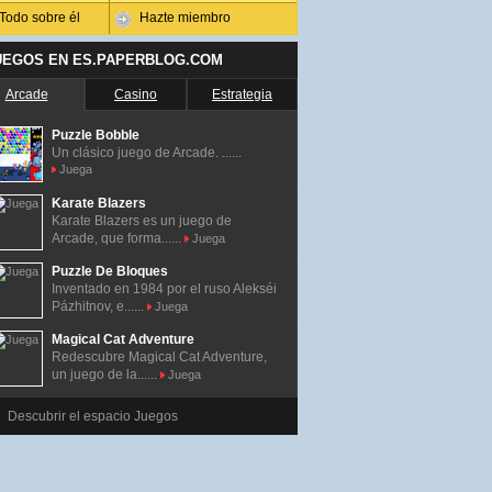
Todo sobre él
Hazte miembro
UEGOS EN ES.PAPERBLOG.COM
Arcade
Casino
Estrategia
Puzzle Bobble
Un clásico juego de Arcade. ......
Juega
Karate Blazers
Karate Blazers es un juego de
Arcade, que forma......
Juega
Puzzle De Bloques
Inventado en 1984 por el ruso Alekséi
Pázhitnov, e......
Juega
Magical Cat Adventure
Redescubre Magical Cat Adventure,
un juego de la......
Juega
Descubrir el espacio Juegos