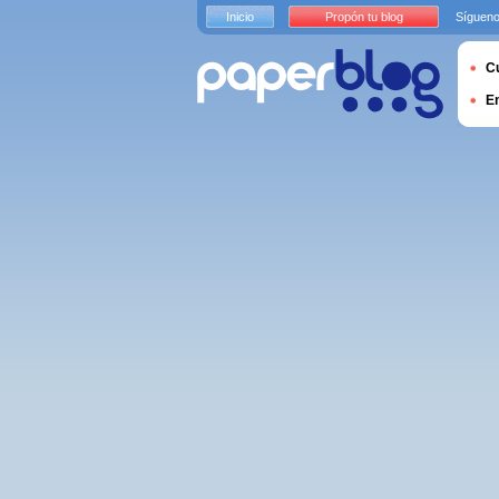
Inicio
Propón tu blog
Sígueno
Cu
E