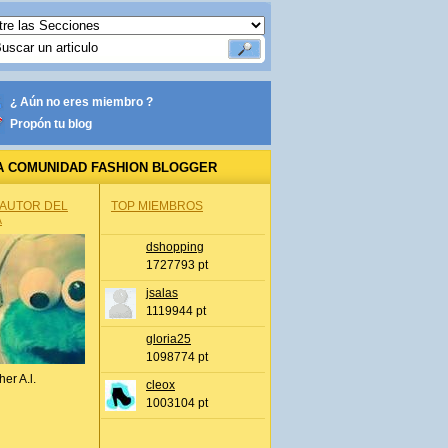
¿ Aún no eres miembro ?
Propón tu blog
A COMUNIDAD FASHION BLOGGER
 AUTOR DEL
TOP MIEMBROS
A
dshopping
1727793 pt
jsalas
1119944 pt
gloria25
1098774 pt
her A.l.
cleox
1003104 pt