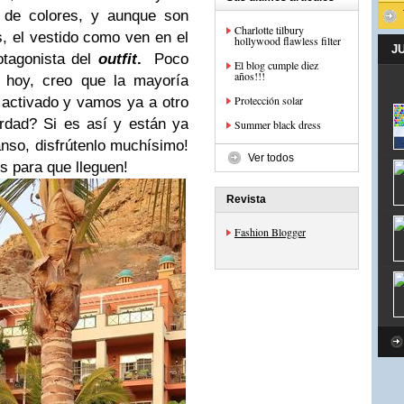
s de colores, y aunque son
Charlotte tilbury
, el vestido como ven en el
hollywood flawless filter
J
rotagonista del
outfit
.
Poco
El blog cumple diez
años!!!
 hoy, creo que la mayoría
Protección solar
activado y vamos ya a otro
erdad? Si es así y están ya
Summer black dress
nso, disfrútenlo muchísimo!
Ver todos
s para que lleguen!
Revista
Fashion Blogger