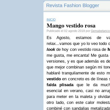
Revista Fashion Blogger
INICIO
Mango vestido rosa
Publicado el 02 agosto 2018 por
Gemabetanco
Es Agosto, estamos de vac
relax...vamos que yo lo veo todo 
look
de hoy con vestido rosa de
me gusta, me encanta! Me gusta 
versiones, y es que además es de
que mejor combinan según mi tono 
hablaré tranquilamente de esto m
vestido
en concreto es de líneas s
falda plisada
que le da muchí
esencial en verano, casi no arrug
para meter en la maleta y olvida
otro lado, con este calor molest
combiné con sandalias metalizadas