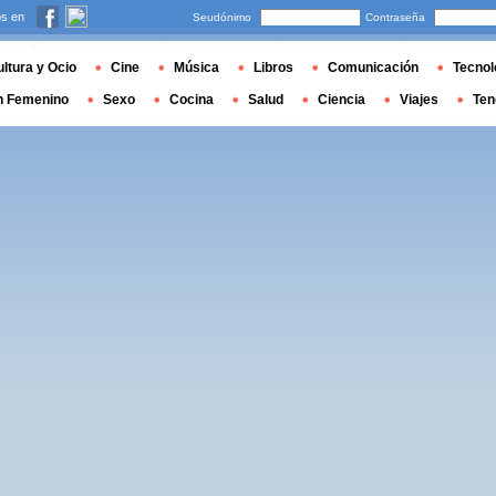
s en
Seudónimo
Contraseña
ltura y Ocio
Cine
Música
Libros
Comunicación
Tecnol
n Femenino
Sexo
Cocina
Salud
Ciencia
Viajes
Ten