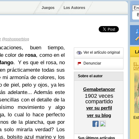
Juegos
Los Autores
r
@pshopperblog
aciones, buen tiempo,
L
Ver el artículo original
de color de
rosa
, como en el
Mango
.
Y es que el rosa, no
Denunciar
EL
DÍ
en prácticamente todas sus
Sobre el autor
 mi armonía de colores, los
de piel, pelo y ojos, ya les
Gemabetancor
ás adelante...
Además este
1902
veces
encillas con el detalle de la
compartido
simo movimiento y algo
ver su perfil
a, lo cual lo hace perfecto
ver su blog
Est
rnos de la plancha, que por
a solo mirarla verdad?
Los
, bolsito azul marino y los
Sus últimos artículos