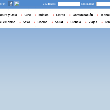
s en
Seudónimo
Contraseña
ltura y Ocio
Cine
Música
Libros
Comunicación
Tecnol
n Femenino
Sexo
Cocina
Salud
Ciencia
Viajes
Ten