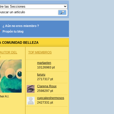
¿ Aún no eres miembro ?
Propón tu blog
A COMUNIDAD BELLEZA
 AUTOR DEL
TOP MIEMBROS
A
martaelen
10126983 pt
tururu
2717317 pt
Clarena Roux
2598297 pt
her A.l.
cupcakeshermosos
2427331 pt