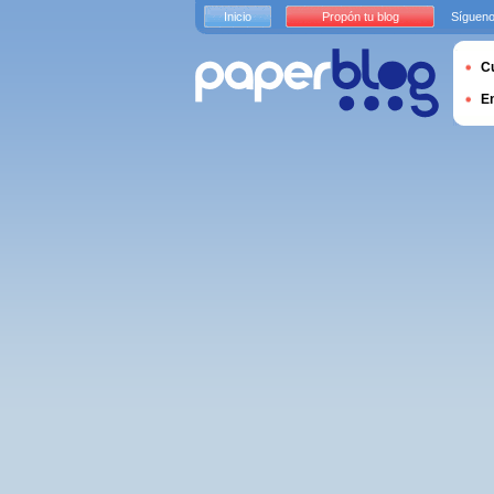
Inicio
Propón tu blog
Sígueno
Cu
E