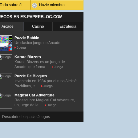
Todo sobre él
Hazte miembro
UEGOS EN ES.PAPERBLOG.COM
Arcade
Casino
Estrategia
Puzzle Bobble
Un clásico juego de Arcade. ......
Juega
Karate Blazers
Karate Blazers es un juego de
Arcade, que forma......
Juega
Puzzle De Bloques
Inventado en 1984 por el ruso Alekséi
Pázhitnov, e......
Juega
Magical Cat Adventure
Redescubre Magical Cat Adventure,
un juego de la......
Juega
Descubrir el espacio Juegos