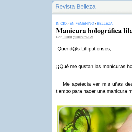
Revista Belleza
INICIO
›
EN FEMENINO
›
BELLEZA
Manicura holográfica lil
Por
Lillibit
@lillibitNAW
Querid@s Lilliputienses,
¡¡Qué me gustan las manicuras ho
Me apetecía ver mis uñas dest
tiempo para hacer una manicura má