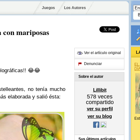
Juegos
Los Autores
a con mariposas
L
Ver el artículo original
Denunciar
EL
DÍ
lográficas!! 😂😂
Sobre el autor
elleantes, no tenía mucho
Lillibit
578
veces
s elaborada y salió ésta:
compartido
ver su perfil
ver su blog
Est
Sus últimos artículos