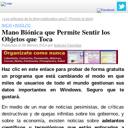
¿Los artículos de tu blog publicados aquí? ¡Propón tu blog!
INICIO
›
INSÓLITO
Mano Biónica que Permite Sentir los
Objetos que Toca
Publicado el 06 febrero 2014 por
Noticias Favoritas
Haz clic en este enlace para probar de forma gratuita
un programa que está cambiando el modo en que
miles de usuarios de todo el mundo gestionan sus
datos importantes en
Windows
. Seguro que te
gustará.
En medio de un mar de noticias pesimistas, de críticas
destructivas y de quejas infinitas sobre los gobiernos, y
sobre la economía, existen noticias sobre
adelantos
científicos y tecnológicos que están enfocados a