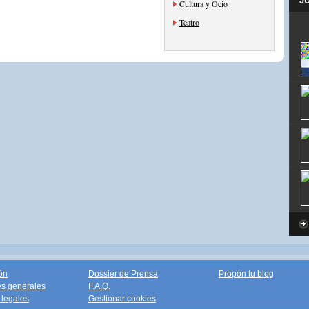
J
Cultura y Ocio
Teatro
ón
Dossier de Prensa
Propón tu blog
s generales
F.A.Q.
legales
Gestionar cookies