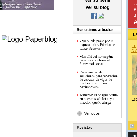
J
ver su blog
P
J
A
Sus últimos artículos
e
L
«No puede pasar por la
piqueta todo» Fábrica de
EL
Loza (Segovia)
DÍ
Más allá del hormigón:
cómo se construye el
futuro industrial
Comparativo de
soluciones para reparación
de cabezas de vigas de
madera en edificios
patrimoniales
Amianto: El peligro oculto
en nuestros edificios y la
Est
inacción que lo alarga
Ver todos
Revistas