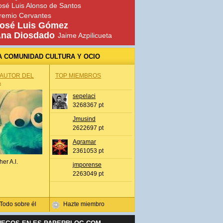
osé Luis Alonso de Santos
remio Cervantes
osé Luis Gómez
na Diosdado
Jaime Azpilicueta
A COMUNIDAD CULTURA Y OCIO
 AUTOR DEL
TOP MIEMBROS
A
sepelaci
3268367 pt
Jmusind
2622697 pt
Agramar
2361053 pt
her A.l.
jmporense
2263049 pt
Todo sobre él
Hazte miembro