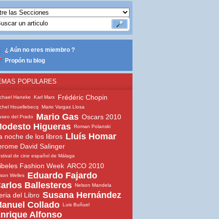
¿ Aún no eres miembro ?
Propón tu blog
EMAS POPULARES
Frédéric Chopin
chael Haneke
Karl Marx
chel Houellebecq
Mario Vargas Llosa
Mario Gas
Oscars 2010
seo del Prado
odesto Higueras
Roman Polanski
Lluís Homar
a noche de los libros
erome David Salinger
stival de cine español de Málaga
ibeles Fashion Week
ARCO 2010
Eduardo Fajardo
son Welles
arlos Ballesteros
Nelson Mandela
Susana Hernández
eria del Libro
anuel Collado
Luis Buñuel
nrique Alfonso