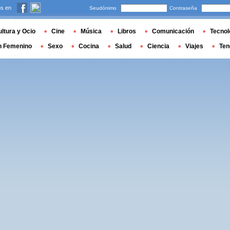
s en
Seudónimo
Contraseña
ltura y Ocio
Cine
Música
Libros
Comunicación
Tecnol
n Femenino
Sexo
Cocina
Salud
Ciencia
Viajes
Ten