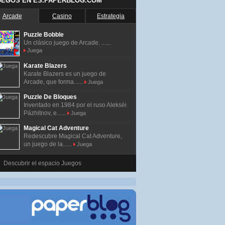
UEGOS EN ES.PAPERBLOG.COM
Arcade
Casino
Estrategia
Puzzle Bobble
Un clásico juego de Arcade. ......
Juega
Karate Blazers
Karate Blazers es un juego de
Arcade, que forma......
Juega
Puzzle De Bloques
Inventado en 1984 por el ruso Alekséi
Pázhitnov, e......
Juega
Magical Cat Adventure
Redescubre Magical Cat Adventure,
un juego de la......
Juega
Descubrir el espacio Juegos