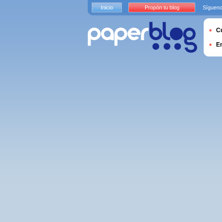
Inicio
Propón tu blog
Sígueno
Cu
E