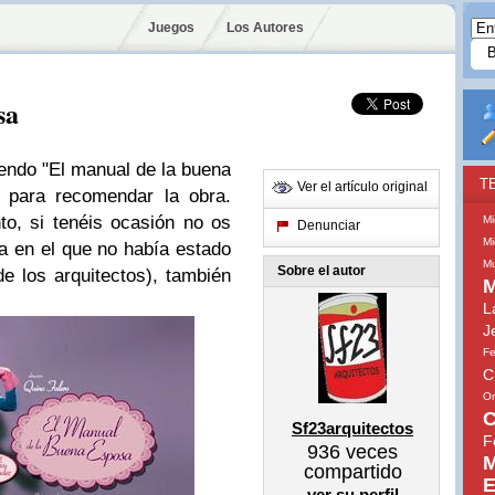
Juegos
Los Autores
sa
endo "El manual de la buena
T
Ver el artículo original
 para recomendar la obra.
o, si tenéis ocasión no os
Mi
Denunciar
Mi
ra en el que no había estado
Mu
Sobre el autor
e los arquitectos), también
M
L
J
Fe
C
Or
C
Sf23arquitectos
F
936
veces
M
compartido
E
ver su perfil