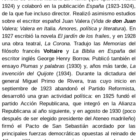
1924) y colaboró en la publicación
España
(1923-1924),
de la que fue incluso director. Realizó asimismo estudios
sobre el escritor español Juan Valera (
Vida de
don Juan
Valera; Valera en Italia. Amores, política y literatura
). En
1927 escribió la novela
El jardín de los frailes
, y en 1928
una obra teatral,
La Corona.
Tradujo las
Memorias
del
filósofo francés
Voltaire
y
La Biblia en España
del
escritor inglés George Henry Borrow. Publicó también el
ensayo
Plumas y palabras
(1930) y, años más tarde,
La
invención del Quijote
(1934).
Durante la dictadura del
general Miguel Primo de Rivera, tras cuyo inicio en
septiembre de 1923 abandonó el Partido Reformista,
desarrolló una gran actividad política: en 1925 fundó el
partido Acción Republicana, que integró en la Alianza
Republicana al año siguiente, y en agosto de 1930 (poco
después de ser elegido presidente del Ateneo madrileño)
firmó el Pacto de San Sebastián acordado por las
principales fuerzas democráticas opuestas al reinado de