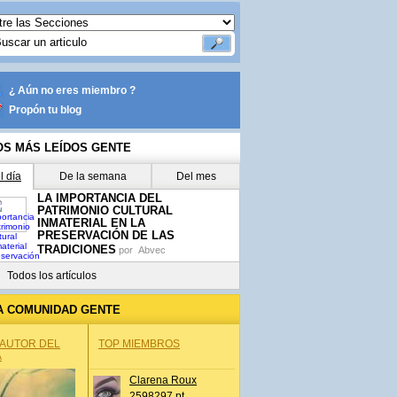
¿ Aún no eres miembro ?
Propón tu blog
OS MÁS LEÍDOS GENTE
l día
De la semana
Del mes
LA IMPORTANCIA DEL
PATRIMONIO CULTURAL
INMATERIAL EN LA
PRESERVACIÓN DE LAS
TRADICIONES
por
Abvec
Todos los artículos
A COMUNIDAD GENTE
 AUTOR DEL
TOP MIEMBROS
A
Clarena Roux
2598297 pt