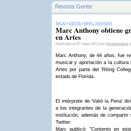
Revista Gente
INICIO
›
GENTE
›
MARC ANTHONY
Marc Anthony obtiene g
en Artes
Publicado el 07 mayo 2013 por
Plusfarandula
Marc Anthony, de 44 años, fue re
musical y aportación a la cultura
Artes por parte del 'Riling Colle
estado de Florida.
El intérprete de 'Valió la Pena' d
a los integrantes de la generaci
institución, además de compartir s
Twitter.
Marc publicó: "Contento en este