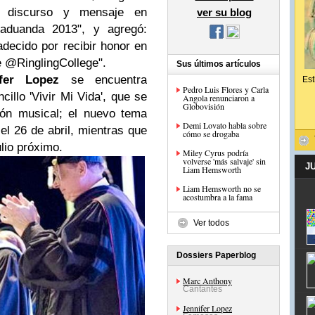
r discurso y mensaje en
ver su blog
raduanda 2013", y agregó:
adecido por recibir honor en
e @RinglingCollege".
Sus últimos artículos
ifer Lopez
se encuentra
Est
Pedro Luis Flores y Carla
illo 'Vivir Mi Vida', que se
Angola renunciaron a
Globovisión
ón musical; el nuevo tema
Demi Lovato habla sobre
 el 26 de abril, mientras que
cómo se drogaba
lio próximo.
Miley Cyrus podría
volverse 'más salvaje' sin
J
Liam Hemsworth
Liam Hemsworth no se
acostumbra a la fama
Ver todos
Dossiers Paperblog
Marc Anthony
Cantantes
Jennifer Lopez