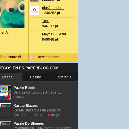
plusfarandula
1240282 pt
Tusi
946137 pt
her A.l.
Mayca Blu Azul
849048 pt
Todo sobre él
Hazte miembro
UEGOS EN ES.PAPERBLOG.COM
Arcade
Casino
Estrategia
Puzzle Bobble
Un clásico juego de Arcade. ......
Juega
Karate Blazers
Karate Blazers es un juego de
Arcade, que forma......
Juega
Puzzle De Bloques
Inventado en 1984 por el ruso Alekséi