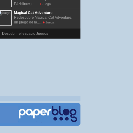
Pázhitnov, e......
Juega
Magical Cat Adventure
Redescubre Magical Cat Adventure,
un juego de la......
Juega
Descubrir el espacio Juegos