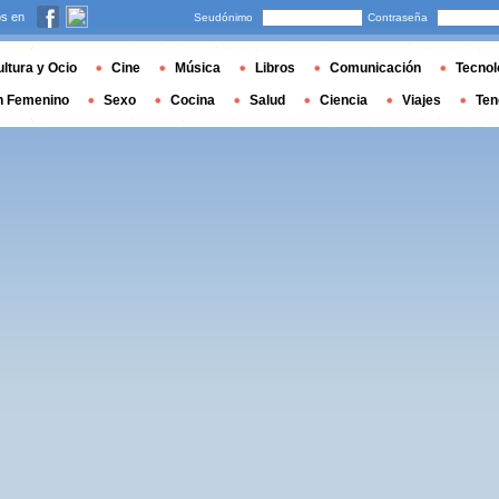
s en
Seudónimo
Contraseña
ltura y Ocio
Cine
Música
Libros
Comunicación
Tecnol
n Femenino
Sexo
Cocina
Salud
Ciencia
Viajes
Ten