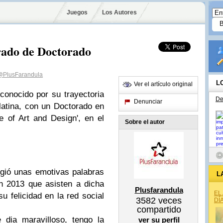
Juegos
Los Autores
rado de Doctorado
@PlusFarandula
L
Ver el artículo original
conocido por su trayectoria
De
Denunciar
 latina, con un Doctorado en
ge of Art and Design', en el
Sobre el autor
irigió unas emotivas palabras
L
ón 2013 que asisten a dicha
Plusfarandula
EL
u felicidad en la red social
3582
veces
DÍ
compartido
 dia maravilloso, tengo la
ver su perfil