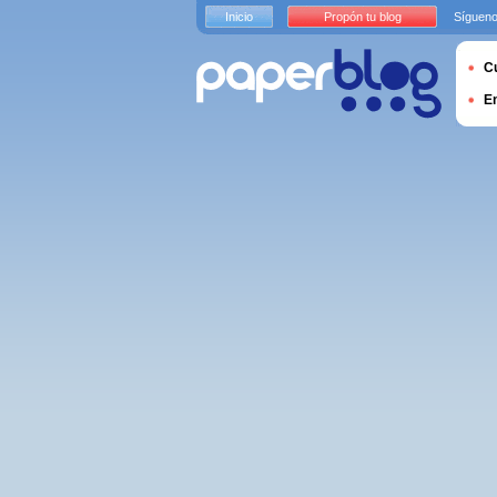
Inicio
Propón tu blog
Sígueno
Cu
E