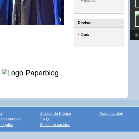
Famosas
Revista
Gente
e
ón
Dossier de Prensa
Propón tu blog
s generales
F.A.Q.
legales
Gestionar cookies